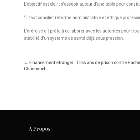
L’objectif est clair : s’asseoir autour d’une table pour cons
“Il faut concilier réforme administrative et éthique professi
L’ordre se dit prête à collaborer avec les autorités pour trouv
stabilité d’un système de santé déjà sous pression.
Post navigation
←
Financement étranger : Trois ans de prison contre Rach
Ghannouchi
A Propos