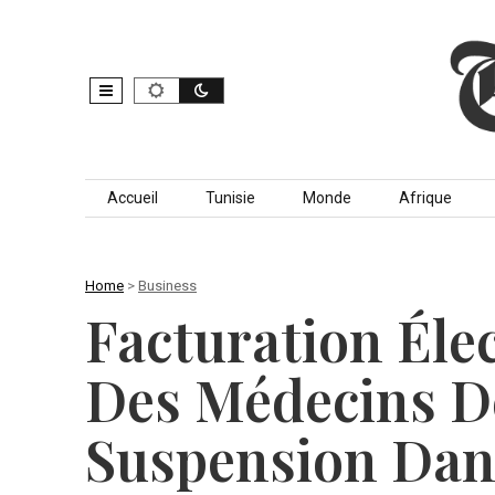
Skip to content
Accueil
Tunisie
Monde
Afrique
Home
>
Business
Facturation Éle
Des Médecins 
Suspension Dan