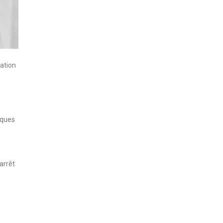
ration
iques
arrêt