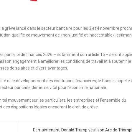
à la grève lancé dans le secteur bancaire pour les 3 et 4 novembre proch
tution qualifie ce mouvement de «non justifié et inacceptable», estimant
es par la loi de finances 2026 – notamment son article 15 – seront appl
ainsi son engagement à améliorer les conditions de travail et à soutenir le
sses de salaires et divers avantages.
nité et le développement des institutions financières, le Conseil appelle à
le secteur bancaire demeure vital pour l’économie nationale.
 tel mouvement sur les particuliers, les entreprises et l’ensemble du
t des dispositions légales encadrant le droit de grève.
Et maintenant, Donald Trump veut son Arc de Triomp