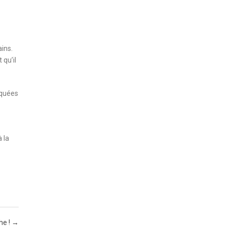
ains.
 qu’il
iquées
 la
he !
→