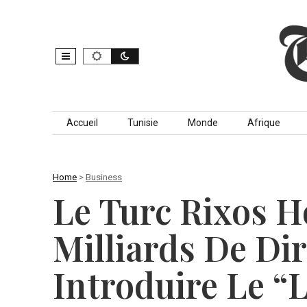
Skip to content
Accueil
Tunisie
Monde
Afrique
Home
>
Business
Le Turc Rixos Ho
Milliards De Di
Introduire Le “