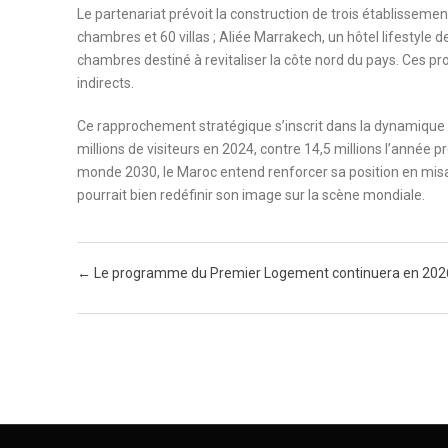
Le partenariat prévoit la construction de trois établissem
chambres et 60 villas ; Aliée Marrakech, un hôtel lifestyle d
chambres destiné à revitaliser la côte nord du pays. Ces pr
indirects.
Ce rapprochement stratégique s’inscrit dans la dynamique d
millions de visiteurs en 2024, contre 14,5 millions l’ann
monde 2030, le Maroc entend renforcer sa position en misan
pourrait bien redéfinir son image sur la scène mondiale.
Post navigation
←
Le programme du Premier Logement continuera en 202