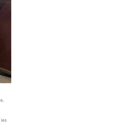
e,
 les