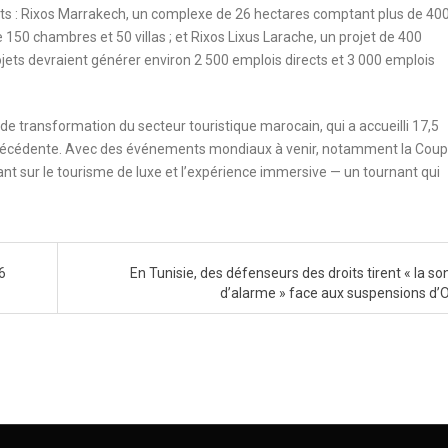
ents : Rixos Marrakech, un complexe de 26 hectares comptant plus de 40
e 150 chambres et 50 villas ; et Rixos Lixus Larache, un projet de 400
ojets devraient générer environ 2 500 emplois directs et 3 000 emplois
e transformation du secteur touristique marocain, qui a accueilli 17,5
ée précédente. Avec des événements mondiaux à venir, notamment la Cou
t sur le tourisme de luxe et l’expérience immersive — un tournant qui
6
En Tunisie, des défenseurs des droits tirent « la so
d’alarme » face aux suspensions d