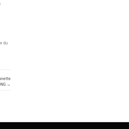
0
pe du
nnette
’ONG
→