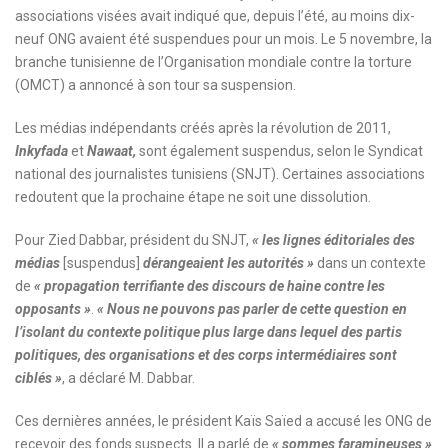
associations visées avait indiqué que, depuis l’été, au moins dix-
neuf ONG avaient été suspendues pour un mois. Le 5 novembre, la
branche tunisienne de l’Organisation mondiale contre la torture
(OMCT) a annoncé à son tour sa suspension.
Les médias indépendants créés après la révolution de 2011,
Inkyfada
et
Nawaat,
sont également suspendus, selon le Syndicat
national des journalistes tunisiens (SNJT). Certaines associations
redoutent que la prochaine étape ne soit une dissolution.
Pour Zied Dabbar, président du SNJT,
« les lignes éditoriales des
médias
[suspendus]
dérangeaient les autorités »
dans un contexte
de
« propagation terrifiante des discours de haine contre les
opposants »
.
« Nous ne pouvons pas parler de cette question en
l’isolant du contexte politique plus large dans lequel des partis
politiques, des organisations et des corps intermédiaires sont
ciblés »
, a déclaré M. Dabbar.
Ces dernières années, le président Kaïs Saïed a accusé les ONG de
recevoir des fonds suspects. Il a parlé de
« sommes faramineuses »