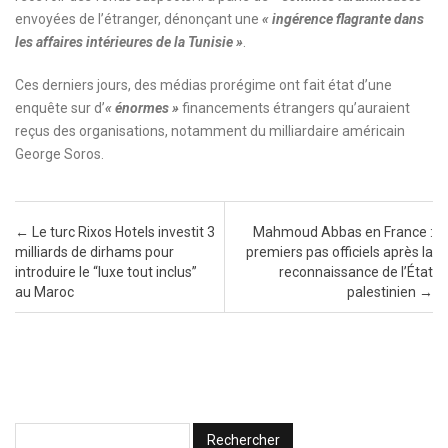
envoyées de l’étranger, dénonçant une
« ingérence flagrante dans
les affaires intérieures de la Tunisie »
.
Ces derniers jours, des médias prorégime ont fait état d’une
enquête sur d’
« énormes »
financements étrangers qu’auraient
reçus des organisations, notamment du milliardaire américain
George Soros.
Post navigation
←
Le turc Rixos Hotels investit 3
Mahmoud Abbas en France :
milliards de dirhams pour
premiers pas officiels après la
introduire le “luxe tout inclus”
reconnaissance de l’État
au Maroc
palestinien
→