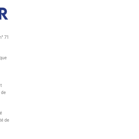
n° 71
aque
t
r de
ré
té de