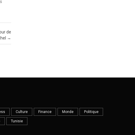
es
tour de
ahel
→
ess
Culture
Finance
Monde
Politique
e
Tunisie