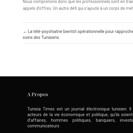
Nous comprenons donc que les professionnels sont en train 
appels d’offres. Un autre défi qui s’ajoute à un corps de m
Post navigation
←
La télé-psychiatrie bientôt opérationnelle pour rapproche
soins des Tunisiens
A Propos
Tunisia Times est un journal électronique tunisien. I
acteurs de la vie économique et politique, qu’ils soie
d’affaires, hommes politiques, banquiers, inve
communicateurs .