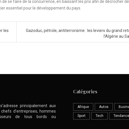
de se faire de la concurrence, en baissant les prix afin de décrocher d
étier essentiel pour le développement du pays.
r les
Gazoduc, pétrole, antiterrorisme : les leviers du grand re
l’Algérie au S
Catégories
l s’adresse principalement aux
Afrique
Autos
Busin
nt chefs d’entreprises, hommes
Sport
Tech
Tendanc
stisseurs de tous bords ou