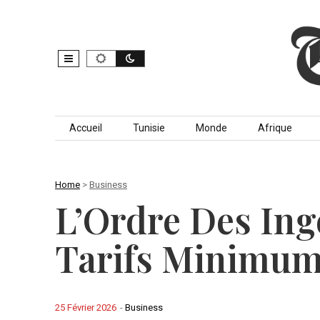
Skip to content
Accueil
Tunisie
Monde
Afrique
Home
>
Business
L’Ordre Des Ing
Tarifs Minimu
25 Février 2026
-
Business