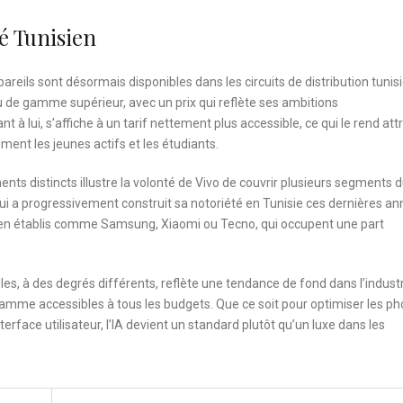
é Tunisien
reils sont désormais disponibles dans les circuits de distribution tunis
eu de gamme supérieur, avec un prix qui reflète ses ambitions
à lui, s’affiche à un tarif nettement plus accessible, ce qui le rend att
nt les jeunes actifs et les étudiants.
s distincts illustre la volonté de Vivo de couvrir plusieurs segments 
 a progressivement construit sa notoriété en Tunisie ces dernières an
ien établis comme Samsung, Xiaomi ou Tecno, qui occupent une part
dèles, à des degrés différents, reflète une tendance de fond dans l’industr
gamme accessibles à tous les budgets. Que ce soit pour optimiser les ph
rface utilisateur, l’IA devient un standard plutôt qu’un luxe dans les