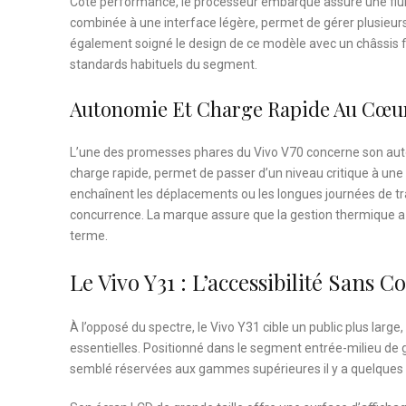
Côté performance, le processeur embarqué assure une fluid
combinée à une interface légère, permet de gérer plusieur
également soigné le design de ce modèle avec un châssis fin
standards habituels du segment.
Autonomie Et Charge Rapide Au Cœu
L’une des promesses phares du Vivo V70 concerne son auto
charge rapide, permet de passer d’un niveau critique à une
enchaînent les déplacements ou les longues journées de tra
concurrence. La marque assure que la gestion thermique a é
terme.
Le Vivo Y31 : L’accessibilité Sans
À l’opposé du spectre, le Vivo Y31 cible un public plus large,
essentielles. Positionné dans le segment entrée-milieu d
semblé réservées aux gammes supérieures il y a quelques