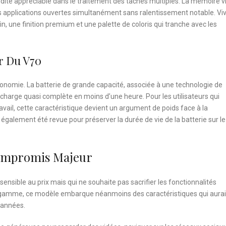
ité appréciable dans le traitement des tâches multiples. La mémoire vi
s applications ouvertes simultanément sans ralentissement notable. Vi
, une finition premium et une palette de coloris qui tranche avec les
r Du V70
nomie. La batterie de grande capacité, associée à une technologie de
 charge quasi complète en moins d’une heure. Pour les utilisateurs qui
vail, cette caractéristique devient un argument de poids face à la
galement été revue pour préserver la durée de vie de la batterie sur le
 Compromis Majeur
 sensible au prix mais qui ne souhaite pas sacrifier les fonctionnalités
e gamme, ce modèle embarque néanmoins des caractéristiques qui aura
 années.