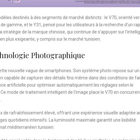
èles destinés à des segments de marché distincts : le V70, orienté ver
e gamme, et le Y31, pensé pour les utilisateurs à la recherche d’un ra
la stratégie de la marque chinoise, qui continue de s’appuyer sur l’intell
s en plus exigeante, y compris sur le marché tunisien.
chnologie Photographique
ette nouvelle vague de smartphones. Son système photo repose sur un 
tion capable de capturer des détails fins même dans des conditions de fa
nce artificielle pour optimiser automatiquement les réglages selon le
. Ce mode de traitement intelligent de l’image place le V70 en concurre
.
x de rafraîchissement élevé, offrant une expérience visuelle adaptée a
 quotidiens intensifs. La luminosité maximale garantit une lisibilité
limat méditerranéen tunisien.