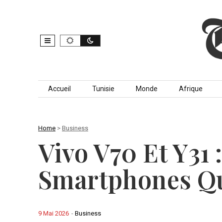
Skip to content
Accueil
Tunisie
Monde
Afrique
Home
>
Business
Vivo V70 Et Y31
Smartphones Qu
9 Mai 2026
-
Business