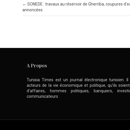
Post navigation
←
SONEDE : travaux au réservoir de Gherriba, coupures d’
annoncées
A Propos
Tunisia Times est un journal électronique tunisien. I
acteurs de la vie économique et politique, qu’ils soie
d’affaires, hommes politiques, banquiers, inve
communicateurs .
Skip to content