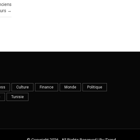
nciens
urs
→
ess
Culture
Finance
Monde
Politique
e
Tunisie
© Copyright 2026 - All Rights Reserved | By iTrend