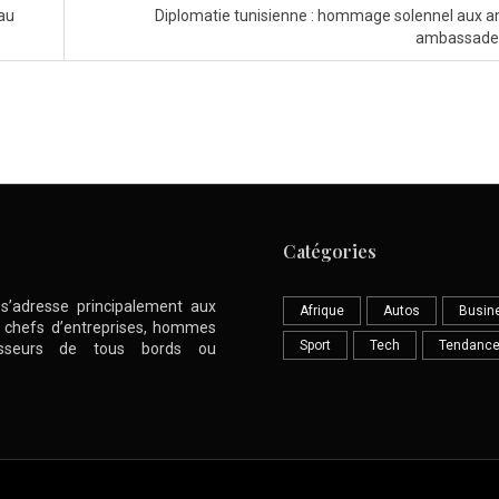
eau
Diplomatie tunisienne : hommage solennel aux a
ambassade
Catégories
l s’adresse principalement aux
Afrique
Autos
Busin
nt chefs d’entreprises, hommes
Sport
Tech
Tendanc
stisseurs de tous bords ou