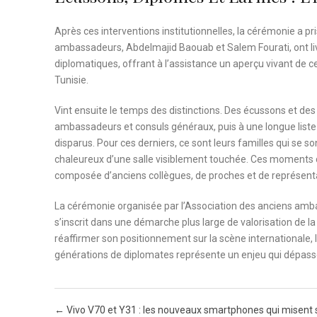
Après ces interventions institutionnelles, la cérémonie a p
ambassadeurs, Abdelmajid Baouab et Salem Fourati, ont liv
diplomatiques, offrant à l’assistance un aperçu vivant de c
Tunisie.
Vint ensuite le temps des distinctions. Des écussons et de
ambassadeurs et consuls généraux, puis à une longue liste 
disparus. Pour ces derniers, ce sont leurs familles qui se s
chaleureux d’une salle visiblement touchée. Ces moments 
composée d’anciens collègues, de proches et de représent
La cérémonie organisée par l’Association des anciens amb
s’inscrit dans une démarche plus large de valorisation de l
réaffirmer son positionnement sur la scène internationale,
générations de diplomates représente un enjeu qui dépa
Post navigation
←
Vivo V70 et Y31 : les nouveaux smartphones qui misent s