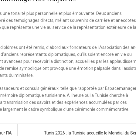
ris une tonalité plus personnelle et plus émouvante. Deux anciens
ré des témoignages directs, mêlant souvenirs de carrière et anecdotes
e que représente une vie au service de la représentation extérieure de l
s diplômes ont été remis, d’abord aux fondateurs de l’Association des an
d’anciens représentants diplomatiques, qu’ils soient encore en vie ou
ont avancées pour recevoir la distinction, accueillies par les applaudisse
de remise symbolique ont provoqué une émotion palpable dans l’assist
ants du ministère.
assadeurs et consuls généraux, telle que rapportée par Espacemanager
a mémoire diplomatique tunisienne. À l’heure où la Tunisie cherche à
 la transmission des savoirs et des expériences accumulées par ces
sse largement le cadre symbolique d’une cérémonie commémorative.
ur l’IA
Tunis 2026 : la Tunisie accueille le Mondial du S