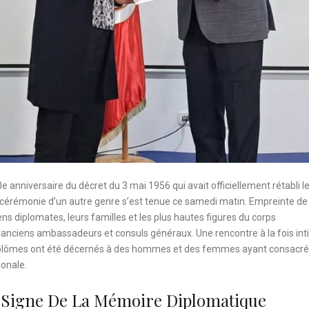
e anniversaire du décret du 3 mai 1956 qui avait officiellement rétabli l
e cérémonie d’un autre genre s’est tenue ce samedi matin. Empreinte de
iens diplomates, leurs familles et les plus hautes figures du corps
s anciens ambassadeurs et consuls généraux. Une rencontre à la fois in
diplômes ont été décernés à des hommes et des femmes ayant consacré
ionale.
 Signe De La Mémoire Diplomatique