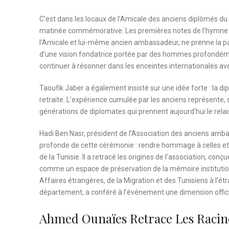
C’est dans les locaux de l’Amicale des anciens diplômés du 
matinée commémorative. Les premières notes de l’hymne nat
l’Amicale et lui-même ancien ambassadeur, ne prenne la parol
d’une vision fondatrice portée par des hommes profondément
continuer à résonner dans les enceintes internationales a
Taoufik Jaber a également insisté sur une idée forte : la di
retraite. L’expérience cumulée par les anciens représente, se
générations de diplomates qui prennent aujourd’hui le relai
Hadi Ben Nasr, président de l’Association des anciens amba
profonde de cette cérémonie : rendre hommage à celles et c
de la Tunisie. Il a retracé les origines de l’association, c
comme un espace de préservation de la mémoire institution
Affaires étrangères, de la Migration et des Tunisiens à l
département, a conféré à l’événement une dimension offici
Ahmed Ounaïes Retrace Les Racin