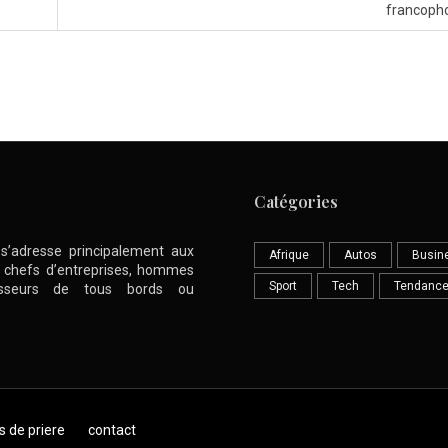
francoph
Catégories
l s’adresse principalement aux
Afrique
Autos
Busin
nt chefs d’entreprises, hommes
Sport
Tech
Tendanc
stisseurs de tous bords ou
s de priere
contact