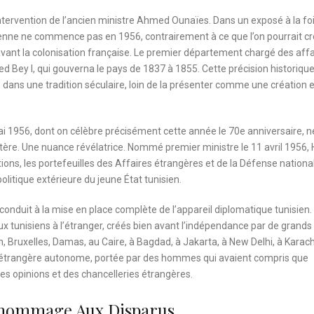
ntervention de l’ancien ministre Ahmed Ounaïes. Dans un exposé à la fo
sienne ne commence pas en 1956, contrairement à ce que l’on pourrait cro
ant la colonisation française. Le premier département chargé des affa
 Bey I, qui gouverna le pays de 1837 à 1855. Cette précision historique
e dans une tradition séculaire, loin de la présenter comme une création 
 1956, dont on célèbre précisément cette année le 70e anniversaire, n
tère. Une nuance révélatrice. Nommé premier ministre le 11 avril 1956,
ions, les portefeuilles des Affaires étrangères et de la Défense nationa
politique extérieure du jeune État tunisien.
conduit à la mise en place complète de l’appareil diplomatique tunisien. I
 tunisiens à l’étranger, créés bien avant l’indépendance par de grands
in, Bruxelles, Damas, au Caire, à Bagdad, à Jakarta, à New Delhi, à Karach
ue étrangère autonome, portée par des hommes qui avaient compris que
des opinions et des chancelleries étrangères.
L’hommage Aux Disparus