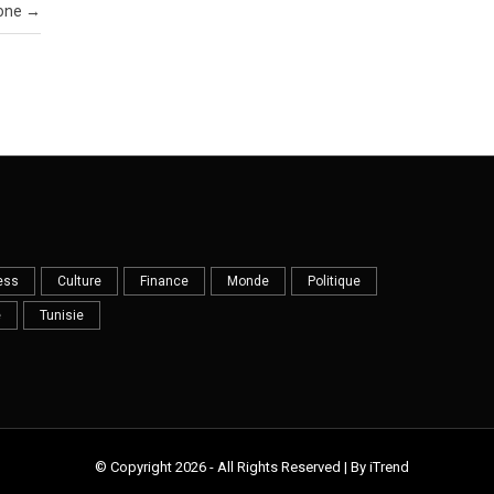
one
→
ess
Culture
Finance
Monde
Politique
e
Tunisie
© Copyright 2026 - All Rights Reserved | By iTrend