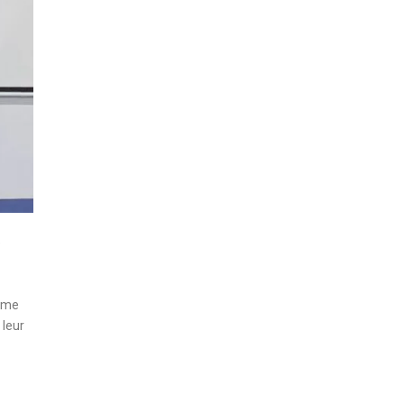
e
time
 leur