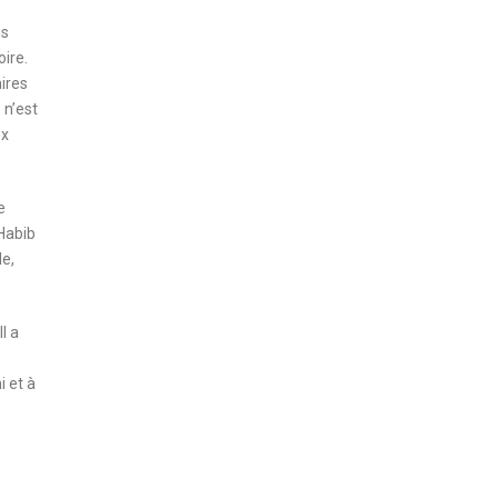
is
ire.
ires
 n’est
ex
e
 Habib
le,
l a
i et à