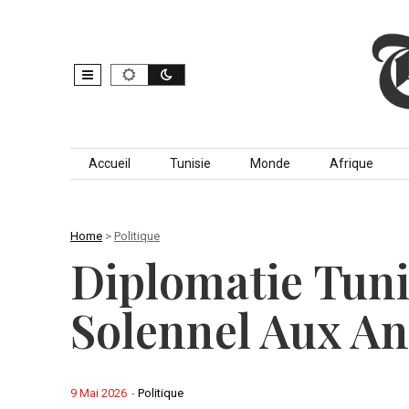
Skip to content
Accueil
Tunisie
Monde
Afrique
Home
>
Politique
Diplomatie Tun
Solennel Aux A
9 Mai 2026
-
Politique