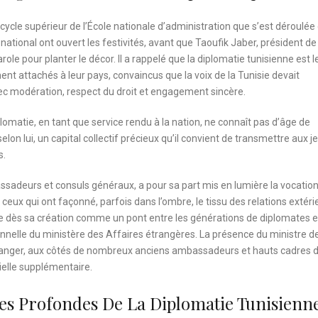
cycle supérieur de l’École nationale d’administration que s’est déroulée
ional ont ouvert les festivités, avant que Taoufik Jaber, président de
e pour planter le décor. Il a rappelé que la diplomatie tunisienne est le
 attachés à leur pays, convaincus que la voix de la Tunisie devait
vec modération, respect du droit et engagement sincère.
plomatie, en tant que service rendu à la nation, ne connaît pas d’âge de
lon lui, un capital collectif précieux qu’il convient de transmettre aux 
s.
ssadeurs et consuls généraux, a pour sa part mis en lumière la vocatio
eux qui ont façonné, parfois dans l’ombre, le tissu des relations extéri
onçue dès sa création comme un pont entre les générations de diplomates e
nelle du ministère des Affaires étrangères. La présence du ministre d
’étranger, aux côtés de nombreux anciens ambassadeurs et hauts cadres 
elle supplémentaire.
es Profondes De La Diplomatie Tunisienn