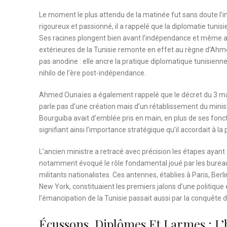
Le moment le plus attendu de la matinée fut sans doute l’i
rigoureux et passionné, il a rappelé que la diplomatie tuni
Ses racines plongent bien avant l’indépendance et même av
extérieures de la Tunisie remonte en effet au règne d’Ahmed
pas anodine : elle ancre la pratique diplomatique tunisienn
nihilo de l’ère post-indépendance.
Ahmed Ounaïes a également rappelé que le décret du 3 mai
parle pas d’une création mais d’un rétablissement du minis
Bourguiba avait d’emblée pris en main, en plus de ses fonct
signifiant ainsi l’importance stratégique qu’il accordait à la 
L’ancien ministre a retracé avec précision les étapes ayant 
notamment évoqué le rôle fondamental joué par les bureaux
militants nationalistes. Ces antennes, établies à Paris, Berl
New York, constituaient les premiers jalons d’une politiq
l’émancipation de la Tunisie passait aussi par la conquête 
Écussons, Diplômes Et Larmes : 