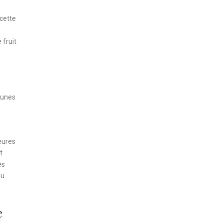
 cette
 fruit
jeunes
n
eures
t
es
du
e