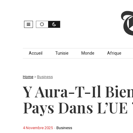
Skip to content
Accueil
Tunisie
Monde
Afrique
Home
>
Business
Y Aura-T-Il Bie
Pays Dans L’UE 
4 Novembre 2025
-
Business