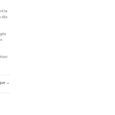
ré la
n dès
agée
on
Union
ique
→