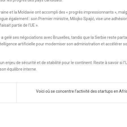
raine et la Moldavie ont accompli des « progrès impressionnants », malg
ngue également : son Premier ministre, Milojko Spajić, vise une adhésio
isait partie de l’UE ».
 gelé ses négociations avec Bruxelles, tandis que la Serbie reste part
intelligence artificielle pour moderniser son administration et accélérer s
enjeu de sécurité et de stabilité pour le continent. Reste à savoir si l’
son équilibre interne.
Voici où se concentre l’activité des startups en Afr