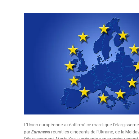
L’Union européenne a réaffirmé ce mardi que l’élargissemen
par
Euronews
réunit les dirigeants de l’Ukraine, de la Mol
l’élargissement, Marta Kos, y présente son premier rapport