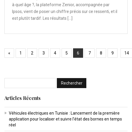
à quel âge ?, la plateforme Zenior, accompagnée par
Ipsos, vient de poser un chiffre précis sur ce ressenti, et il
est plutôt tardif. Les résultats […]
«
1
2
3
4
5
6
7
8
9
14
Articles Récents
Véhicules électriques en Tunisie : Lancement de la première
application pour localiser et suivre l’état des bornes en temps
réel