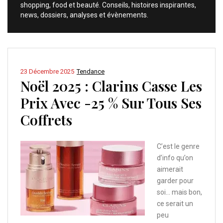
shopping, food et beauté. Conseils, histoires inspirantes,
news, dossiers, analyses et évènements.
23 Décembre 2025
Tendance
Noël 2025 : Clarins Casse Les
Prix Avec -25 % Sur Tous Ses
Coffrets
C’est le genre
d’info qu’on
aimerait
garder pour
soi… mais bon,
ce serait un
peu