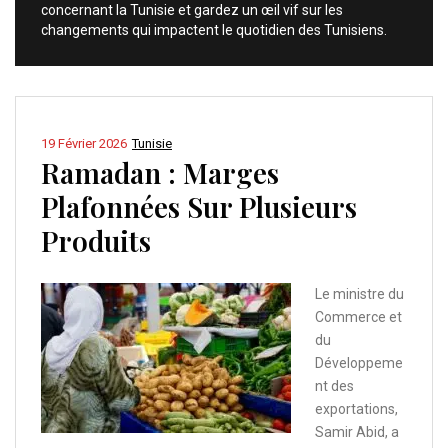
concernant la Tunisie et gardez un œil vif sur les
changements qui impactent le quotidien des Tunisiens.
19 Février 2026
Tunisie
Ramadan : Marges
Plafonnées Sur Plusieurs
Produits
Le ministre du
Commerce et
du
Développeme
nt des
exportations,
Samir Abid, a