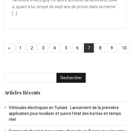
l’activiste Imed Dghij. Un autre activiste de la société civile
a, quant à lui, écopé de sept ans de prison dans la même
[…]
«
1
2
3
4
5
6
7
8
9
10
Articles Récents
Véhicules électriques en Tunisie : Lancement de la première
application pour localiser et suivre l’état des bornes en temps
réel