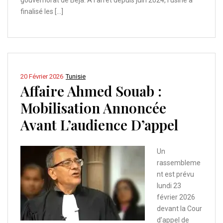
gouvernorat de Béja. À l’arrêt depuis juin 2024, l’usine a
finalisé les […]
20 Février 2026
Tunisie
Affaire Ahmed Souab :
Mobilisation Annoncée
Avant L’audience D’appel
Un
rassembleme
nt est prévu
lundi 23
février 2026
devant la Cour
d’appel de