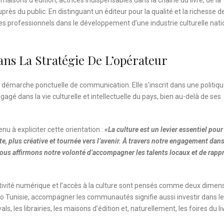
isons d’édition, actrices indispensables dans la chaîne du livre, de la
près du public. En distinguant un éditeur pour la qualité et la richesse d
 ces professionnels dans le développement d’une industrie culturelle nati
s La Stratégie De L’opérateur
 démarche ponctuelle de communication. Elle s’inscrit dans une politiqu
agé dans la vie culturelle et intellectuelle du pays, bien au-delà de ses
nu à expliciter cette orientation :
«La culture est un levier essentiel pour
te, plus créative et tournée vers l’avenir. À travers notre engagement dan
 nous affirmons notre volonté d’accompagner les talents locaux et de rapp
ectivité numérique et l’accès à la culture sont pensés comme deux dimen
unisie, accompagner les communautés signifie aussi investir dans l
als, les librairies, les maisons d’édition et, naturellement, les foires du li