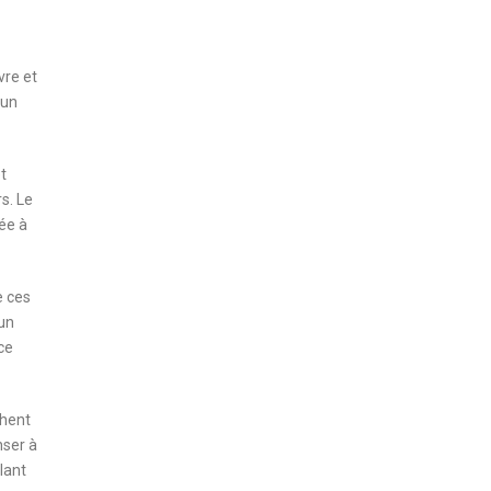
vre et
’un
t
s. Le
ée à
e ces
 un
ce
chent
nser à
alant