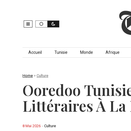
Skip to content
Accueil
Tunisie
Monde
Afrique
Home
>
Culture
Ooredoo Tunisie
Littéraires À La
8 Mai 2026
-
Culture