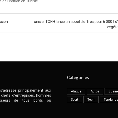
de l’édition en Tunisie.
ssion
Tunisie : l’ONH lance un appel d’offres pour 6 000 t d
végét
Catégories
l s’adresse principalement aux
Afrique
Autos
Busin
nt chefs d’entreprises, hommes
Sport
Tech
Tendanc
stisseurs de tous bords ou