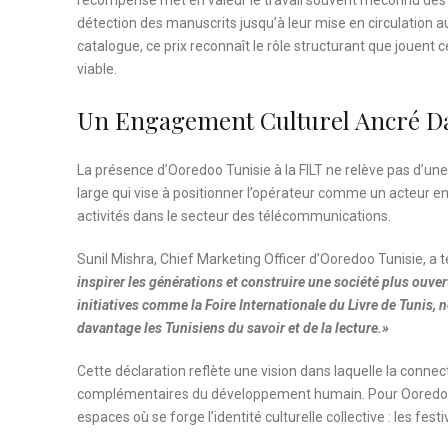
récompense met en valeur le travail souvent méconnu des ma
détection des manuscrits jusqu’à leur mise en circulation au
catalogue, ce prix reconnaît le rôle structurant que jouent
viable.
Un Engagement Culturel Ancré Dan
La présence d’Ooredoo Tunisie à la FILT ne relève pas d’une
large qui vise à positionner l’opérateur comme un acteur eng
activités dans le secteur des télécommunications.
Sunil Mishra, Chief Marketing Officer d’Ooredoo Tunisie, a te
inspirer les générations et construire une société plus ouver
initiatives comme la Foire Internationale du Livre de Tunis,
davantage les Tunisiens du savoir et de la lecture.»
Cette déclaration reflète une vision dans laquelle la conn
complémentaires du développement humain. Pour Ooredoo T
espaces où se forge l’identité culturelle collective : les festiv