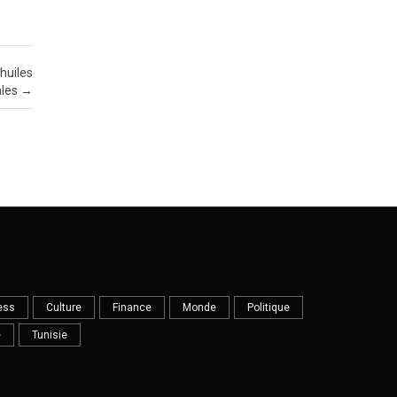
’huiles
ales
→
ess
Culture
Finance
Monde
Politique
e
Tunisie