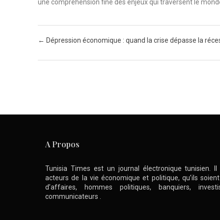
une compréhension fine des enjeux qui traversent le monde 
Post navigation
←
Dépression économique : quand la crise dépasse la réce
A Propos
Tunisia Times est un journal électronique tunisien. I
acteurs de la vie économique et politique, qu’ils soie
d’affaires, hommes politiques, banquiers, inve
communicateurs .