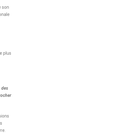
e son
onale
e plus
s des
rocher
sions
es
vre.