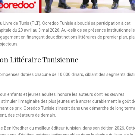
du Livre de Tunis (FILT), Ooredoo Tunisie a bouclé sa participation à cet
itale du 23 avril au 3 mai 2026. Au-delà de sa présence institutionnelle
ngagement en finançant deux distinctions littéraires de premier plan, pl
rojecteurs.
on Littéraire Tunisienne
compenses dotées chacune de 10 000 dinars, ciblant des segments disti
 pour enfants et jeunes adultes, honore les auteurs dont les œuvres
 stimuler l’imaginaire des plus jeunes et à ancrer durablement le goût d
enant ce prix, Ooredoo Tunisie s’inscrit dans une démarche de long term
ment, des créateurs de demain.
ine Ben Khedher du meilleur éditeur tunisien, dans son édition 2026. Cett