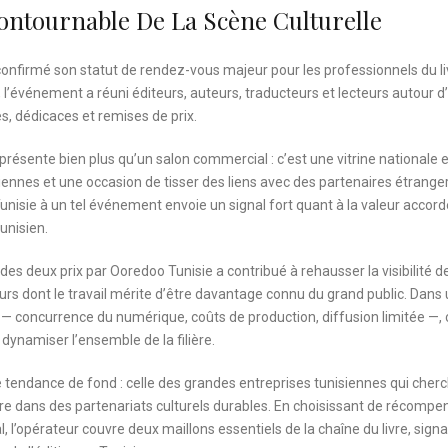
ontournable De La Scène Culturelle
a confirmé son statut de rendez-vous majeur pour les professionnels du li
 l’événement a réuni éditeurs, auteurs, traducteurs et lecteurs autour d
s, dédicaces et remises de prix.
représente bien plus qu’un salon commercial : c’est une vitrine nationale e
siennes et une occasion de tisser des liens avec des partenaires étranger
nisie à un tel événement envoie un signal fort quant à la valeur accord
tunisien.
 des deux prix par Ooredoo Tunisie a contribué à rehausser la visibilité d
teurs dont le travail mérite d’être davantage connu du grand public. Dans
fis — concurrence du numérique, coûts de production, diffusion limitée —, 
 dynamiser l’ensemble de la filière.
ne tendance de fond : celle des grandes entreprises tunisiennes qui cher
re dans des partenariats culturels durables. En choisissant de récompe
ial, l’opérateur couvre deux maillons essentiels de la chaîne du livre, sign