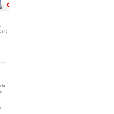
,
açant
ncts
e la
e,
e