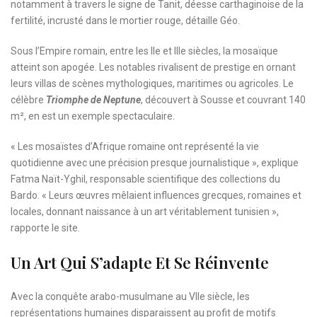
notamment à travers le signe de Tanit, déesse carthaginoise de la
fertilité, incrusté dans le mortier rouge, détaille Géo.
Sous l’Empire romain, entre les IIe et IIIe siècles, la mosaïque
atteint son apogée. Les notables rivalisent de prestige en ornant
leurs villas de scènes mythologiques, maritimes ou agricoles. Le
célèbre
Triomphe de Neptune
, découvert à Sousse et couvrant 140
m², en est un exemple spectaculaire.
« Les mosaïstes d’Afrique romaine ont représenté la vie
quotidienne avec une précision presque journalistique », explique
Fatma Naït-Yghil, responsable scientifique des collections du
Bardo. « Leurs œuvres mêlaient influences grecques, romaines et
locales, donnant naissance à un art véritablement tunisien »,
rapporte le site.
Un Art Qui S’adapte Et Se Réinvente
Avec la conquête arabo-musulmane au VIIe siècle, les
représentations humaines disparaissent au profit de motifs