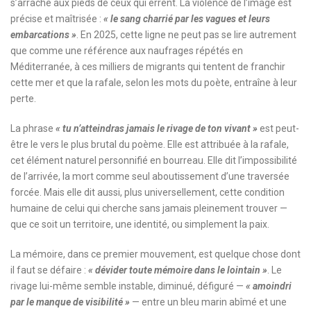
s’arrache aux pieds de ceux qui errent. La violence de l’image est
précise et maîtrisée :
« le sang charrié par les vagues et leurs
embarcations »
. En 2025, cette ligne ne peut pas se lire autrement
que comme une référence aux naufrages répétés en
Méditerranée, à ces milliers de migrants qui tentent de franchir
cette mer et que la rafale, selon les mots du poète, entraîne à leur
perte.
La phrase
« tu n’atteindras jamais le rivage de ton vivant »
est peut-
être le vers le plus brutal du poème. Elle est attribuée à la rafale,
cet élément naturel personnifié en bourreau. Elle dit l’impossibilité
de l’arrivée, la mort comme seul aboutissement d’une traversée
forcée. Mais elle dit aussi, plus universellement, cette condition
humaine de celui qui cherche sans jamais pleinement trouver —
que ce soit un territoire, une identité, ou simplement la paix.
La mémoire, dans ce premier mouvement, est quelque chose dont
il faut se défaire :
« dévider toute mémoire dans le lointain »
. Le
rivage lui-même semble instable, diminué, défiguré —
« amoindri
par le manque de visibilité »
— entre un bleu marin abîmé et une