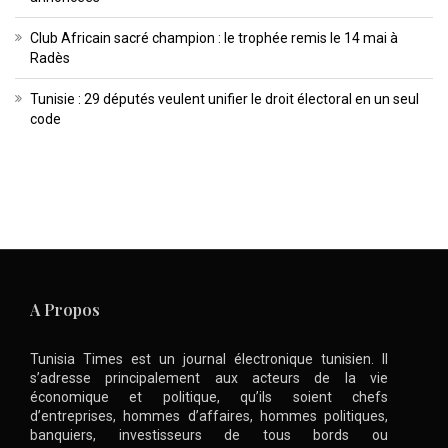
Club Africain sacré champion : le trophée remis le 14 mai à
Radès
Tunisie : 29 députés veulent unifier le droit électoral en un seul
code
A Propos
Tunisia Times est un journal électronique tunisien. Il
s’adresse principalement aux acteurs de la vie
économique et politique, qu’ils soient chefs
d’entreprises, hommes d’affaires, hommes politiques,
banquiers, investisseurs de tous bords ou