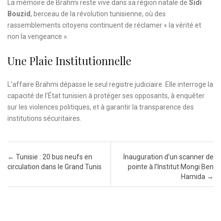
La mémoire de Brahmi reste vive dans sa région natale de
Sidi
Bouzid
, berceau de la révolution tunisienne, où des
rassemblements citoyens continuent de réclamer « la vérité et
non la vengeance ».
Une Plaie Institutionnelle
L’affaire Brahmi dépasse le seul registre judiciaire. Elle interroge la
capacité de l’État tunisien à protéger ses opposants, à enquêter
sur les violences politiques, et à garantir la transparence des
institutions sécuritaires.
Post navigation
←
Tunisie : 20 bus neufs en
Inauguration d’un scanner de
circulation dans le Grand Tunis
pointe à l’Institut Mongi Ben
Hamida
→