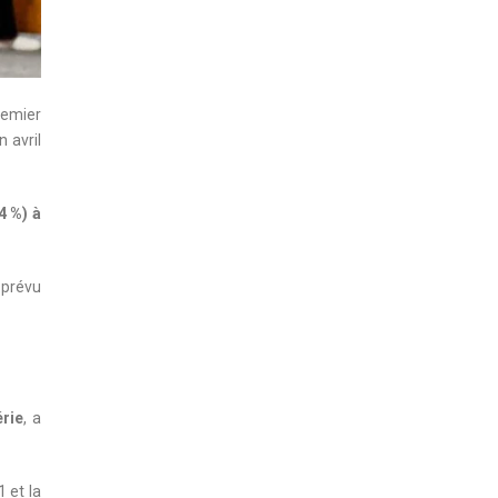
remier
 avril
4 %) à
 prévu
érie
, a
 et la