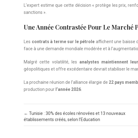
L’expert estime que cette décision « protège les prix, ren
sanctions ».
Une Année Contrastée Pour Le Marché P
Les
contrats à terme sur le pétrole
affichent une baisse 
face à une demande mondiale modérée et à l’augmentation 
Malgré cette volatilité, les
analystes maintiennent leu
géopolitiques et offre excédentaire devrait stabiliser le m
La prochaine réunion de l’alliance élargie de
22 pays memb
production pour
l’année 2026
.
Post navigation
←
Tunisie : 30% des écoles rénovées et 13 nouveaux
établissements créés, selon l’Education