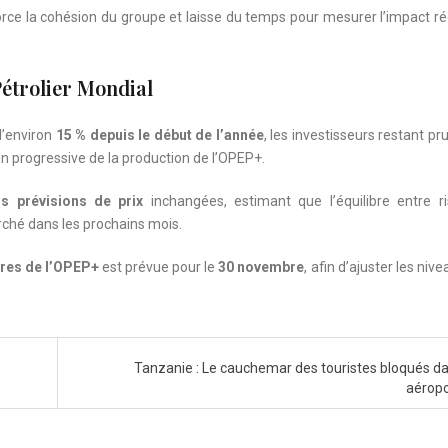
force la cohésion du groupe et laisse du temps pour mesurer l’impact ré
étrolier Mondial
d’environ
15 % depuis le début de l’année
, les investisseurs restant pr
progressive de la production de l’OPEP+.
rs prévisions de prix
inchangées, estimant que l’équilibre entre r
arché dans les prochains mois.
res de l’OPEP+
est prévue pour le
30 novembre
, afin d’ajuster les niv
Tanzanie : Le cauchemar des touristes bloqués da
aérop