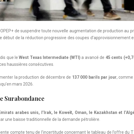
e l’OPEP+ de suspendre toute nouvelle augmentation de production au p
s le début de la réduction progressive des coupes d’approvisionnement en
ndis que le
West Texas Intermediate (WTI)
a avancé de
45 cents (+0,7
nces haussières consécutives.
menter la production de décembre de
137 000 barils par jour
, comme
squ’en mars 2026.
De Surabondance
Émirats arabes unis, l’Irak, le Koweït, Oman, le Kazakhstan et l’Alg
 une baisse traditionnelle de la demande pétrolière.
nte compte tenu de l’incertitude concernant le tableau de l’offre du T1