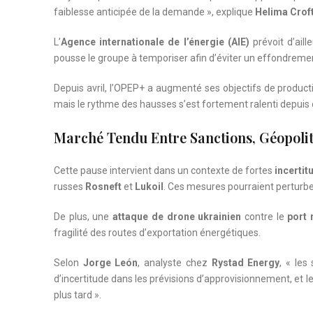
faiblesse anticipée de la demande », explique
Helima Crof
L’
Agence internationale de l’énergie (AIE)
prévoit d’aill
pousse le groupe à temporiser afin d’éviter un effondremen
Depuis avril, l’OPEP+ a augmenté ses objectifs de product
mais le rythme des hausses s’est fortement ralenti depuis 
Marché Tendu Entre Sanctions, Géopoli
Cette pause intervient dans un contexte de fortes
incertit
russes
Rosneft
et
Lukoil
. Ces mesures pourraient perturber
De plus, une
attaque de drone ukrainien
contre le
port 
fragilité des routes d’exportation énergétiques.
Selon
Jorge León
, analyste chez
Rystad Energy
, « les
d’incertitude dans les prévisions d’approvisionnement, et l
plus tard ».