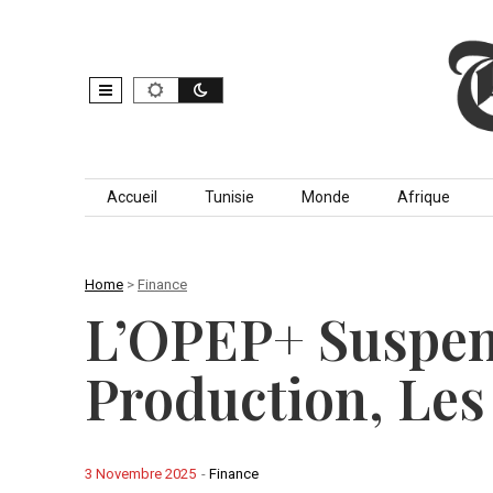
Skip to content
Accueil
Tunisie
Monde
Afrique
Home
>
Finance
L’OPEP+ Suspen
Production, Les
3 Novembre 2025
-
Finance