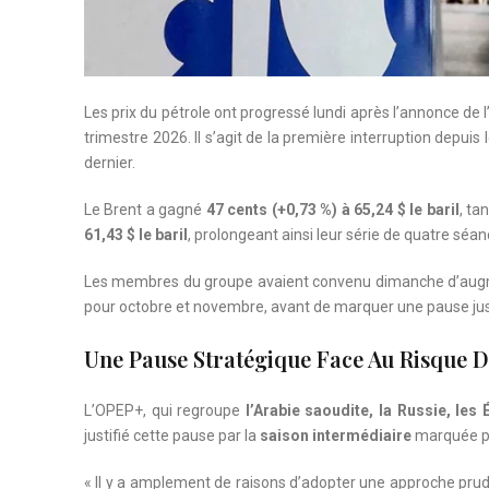
Les prix du pétrole ont progressé lundi après l’annonce d
trimestre 2026. Il s’agit de la première interruption depui
dernier.
Le Brent a gagné
47 cents (+0,73 %) à 65,24 $ le baril
, ta
61,43 $ le baril
, prolongeant ainsi leur série de quatre séa
Les membres du groupe avaient convenu dimanche d’aug
pour octobre et novembre, avant de marquer une pause ju
Une Pause Stratégique Face Au Risque 
L’OPEP+, qui regroupe
l’Arabie saoudite, la Russie, les 
justifié cette pause par la
saison intermédiaire
marquée par
« Il y a amplement de raisons d’adopter une approche prude