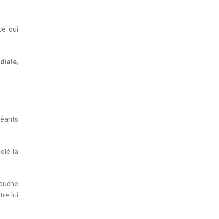
 ce qui
ndiale
,
géants
elé la
couche
re lui