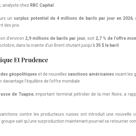
t
, analyste chez
RBC Capital
.
eurs un
surplus potentiel de 4 millions de barils par jour en 2026
,
t des prix.
ion d’environ
2,9 millions de barils par jour
, soit
2,7 % de l’offre mo
octobre, dans la crainte d’un Brent chutant jusqu’à
35 $ le baril
.
tique Et Prudence
udes géopolitiques
et de nouvelles
sanctions américaines
visant les 
 davantage l’équilibre de l’offre mondiale.
russe de Tuapse
, important terminal pétrolier de la mer Noire, a rapp
 sanctions contre les producteurs russes ont introduit une nouvelle 
e groupe sait qu’une surproduction maintenant pourrait se retourner cont