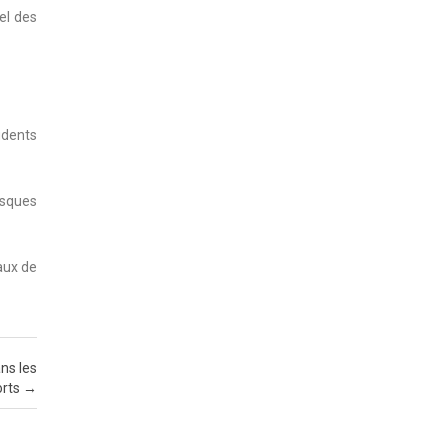
el des
udents
isques
eaux de
ns les
orts
→