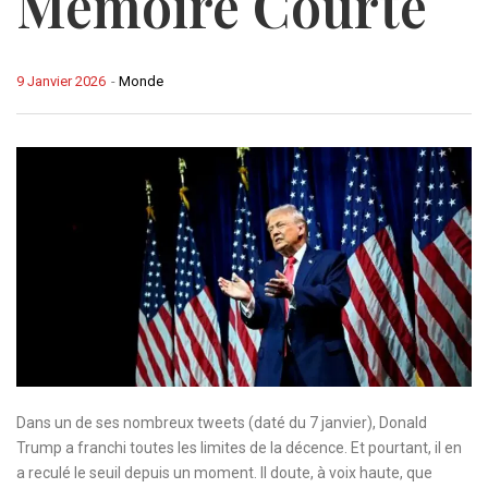
Mémoire Courte
9 Janvier 2026
-
Monde
Dans un de ses nombreux tweets (daté du 7 janvier), Donald
Trump a franchi toutes les limites de la décence. Et pourtant, il en
a reculé le seuil depuis un moment. Il doute, à voix haute, que