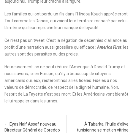
aujourd’hui, Trump leur crache à la figure.
Les familles qui ont perdu un fils dans l’Hindou Kouch apprécieront.
Tout comme les Danois, qui voient leur territoire menacé par celui-
là même qui leur reproche leur manque de loyauté.
Ce n’est pas un tweet. C’est la négation de décennies d’alliance au
profit d’une narration aussi grossière qu’efficace :
America First
, les
autres sont des parasites ou des proies.
Heureusement, on ne peut réduire l’Amérique à Donald Trump et
nous savons, ici en Europe, qu’il y a beaucoup de citoyens
américains qui, eux, resteront nos alliés fidèles. Fidèles à nos
valeurs de démocratie, de respect de la dignité humaine. Non,
l’esprit de La Fayette n’est pas mort. Et les Américains vont bientôt
le lui rappeler dans les urnes.
Post navigation
←
Eyas Naif Assaf nouveau
À Tabarka, l’huile d’olive
Directeur Général de Ooredoo
tunisienne se met en vitrine