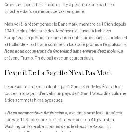
Groenland par la force militaire. Il y a peut-être une part de «
cinoche » dans sa rhétorique va-t’en guerre.
Mais voilà la récompense : le Danemark, membre de l’Otan depuis
1949, le plus fidèle allié des Américains − jusqu’à trahir les
Européens en prêtant la main aux écoutes américaines sur Merkel
et Hollande −, est traité comme un locataire promis à l’expulsion.
«
Nous nous occuperons du Groenland dans environ deux mois »
, a
prévenu Trump. Fin du bail avec un court préavis.
L’esprit De La Fayette N’est Pas Mort
Le président américain doute que l’Otan défende les États-Unis
tout en menaçant d’envahir un pays de l’Otan. L’absurdité culmine
à des sommets himalayesques.
« Nous sommes tous Américains »
, avaient clamé les Européens
après le 11 Septembre. Ils sont allés mourir en Afghanistan.
Washington les a abandonnés dans le chaos de Kaboul. Et