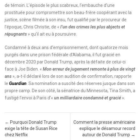
de témoin. L’épisode le plus scabreux, l’embauche d’une
prostituée pour compromettre son beau-frère coopérant avec la
justice, scène filmée à son insu, fut qualifié par le procureur de
l’époque, Chris Christie, de «
l’un des crimes les plus abjects et
répugnants
» qu’il ait eu à poursuivre.
Condamné à deux ans d’emprisonnement, dont quatorze mois
purgés dans une prison fédérale d’Alabama, il fut gracié en
décembre 2020 par Donald Trump, après la défaite de celui-ci
face à Joe Biden. «
Mon erreur de jugement remonte à plus de vingt
ans
», a-t-il déclaré lors de son audition de confirmation, rapporte
le
Guardian
. Sa nomination a suscité des réserves jusque dans son
propre camp. De son côté, la sénatrice du Minnesota, Tina Smith, a
fustigé l’envoi à Paris d’«
un milliardaire condamné et gracié
».
Post navigation
←
Pourquoi Donald Trump
Comment la presse américaine
exige la tête de Susan Rice
explique le désamour record
chez Netflix
autour de Donald Trump
→