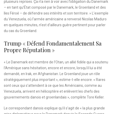
plusieurs reprises. Ça n’a rien à voir avec l’obligation du Danemark
– en tant qu’État composé par le Danemark, le Groenland et des
îles Féroé – de défendre ses intérêts et son territoire. » L’exemple
du Venezuela, où l’armée américaine a renversé Nicolas Maduro
en quelques minutes, n’est d’ailleurs guère pertinent pour parler
du cas du Groenland.
Trump « Défend Fondamentalement Sa
Propre Réputation »
« Le Danemark est membre de l’Otan, un allié fidèle qui a soutenu
l’Amérique sans hésitation, encore et encore, lorsqu’il lui a été
demandé, en Irak, en Afghanistan. Le Groenland joue un rôle
stratégiquement plus important », estime-t-elle encore. « Rares
sont ceux qui s’attendent à ce que les Américains, comme au
Venezuela, arrivent en hélicoptère et enlèvent les chefs des
gouvernements danois et groenlandais », complète Tore Keller.
Le correspondant danois explique qu’il s’agit de « la plus grande
crise diplomatique pour le Danemark depuis la Seconde Guerre