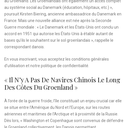
au Groenland. Les Groenlandais ont également un accès complet
au système social au Danemark (éducation, hôpitaux, etc.) »,
poursuit Kirsten Biering, ancienne ambassadrice du Danemark en
France. Mais une nouvelle alliance est née après la Seconde
Guerre mondiale :
« Le Danemark et les États-Unis ont conclu un
accord en 1951 qui autorise les États-Unis à établir autant de
bases qu’ils le souhaitent sur le sol groenlandais », rappelle le
correspondant danois.
En vous inscrivant, vous acceptez les
conditions générales
d’utilisation
et notre
politique de confidentialité.
« Il N’y A Pas De Navires Chinois Le Long
Des Côtes Du Groenland »
À l’orée de la guerre froide, l’île constituait un enjeu crucial car elle
se situe entre l’Amérique du Nord et l’Europe, sur les routes
aériennes et maritimes de l’Arctique et à proximité de la Russie.
Dès lors, « Washington et Copenhague sont convenus de défendre
le Groenland collectivement, les Danois permettant