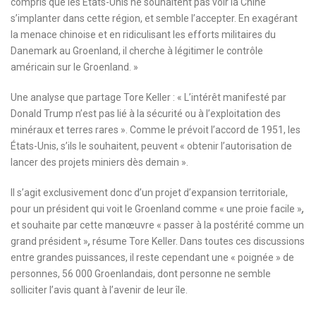
compris que les États-Unis ne souhaitent pas voir la Chine
s’implanter dans cette région, et semble l’accepter. En exagérant
la menace chinoise et en ridiculisant les efforts militaires du
Danemark au Groenland, il cherche à légitimer le contrôle
américain sur le Groenland. »
Une analyse que partage Tore Keller : « L’intérêt manifesté par
Donald Trump n’est pas lié à la sécurité ou à l’exploitation des
minéraux et terres rares ». Comme le prévoit l’accord de 1951, les
États-Unis, s’ils le souhaitent, peuvent
« obtenir l’autorisation de
lancer des projets miniers dès demain ».
Il s’agit exclusivement donc d’un projet d’expansion territoriale,
pour un président qui voit le Groenland comme « une proie facile »
,
et souhaite par cette manœuvre
« passer à la postérité comme un
grand président »
,
résume Tore Keller. Dans toutes ces discussions
entre grandes puissances, il reste cependant une « poignée » de
personnes, 56 000 Groenlandais, dont personne ne semble
solliciter l’avis quant à l’avenir de leur île.