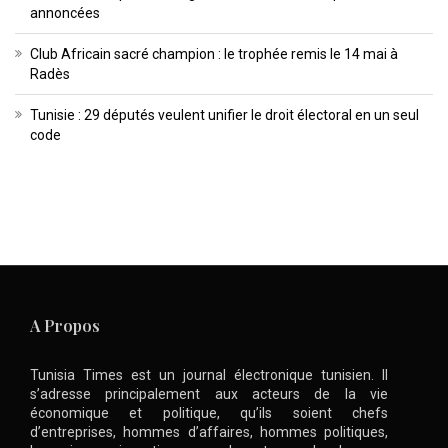
annoncées
Club Africain sacré champion : le trophée remis le 14 mai à
Radès
Tunisie : 29 députés veulent unifier le droit électoral en un seul
code
A Propos
Tunisia Times est un journal électronique tunisien. Il
s’adresse principalement aux acteurs de la vie
économique et politique, qu’ils soient chefs
d’entreprises, hommes d’affaires, hommes politiques,