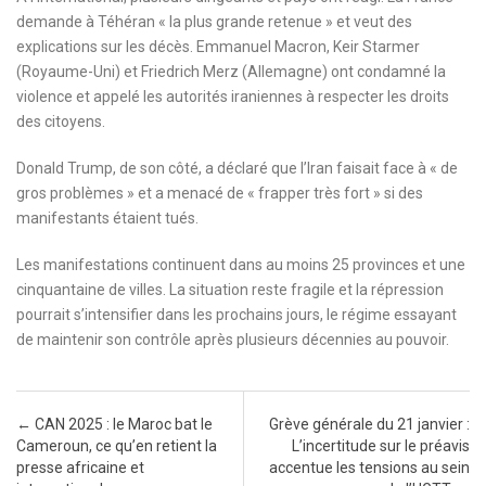
demande à Téhéran « la plus grande retenue » et veut des
explications sur les décès. Emmanuel Macron, Keir Starmer
(Royaume-Uni) et Friedrich Merz (Allemagne) ont condamné la
violence et appelé les autorités iraniennes à respecter les droits
des citoyens.
Donald Trump, de son côté, a déclaré que l’Iran faisait face à « de
gros problèmes » et a menacé de « frapper très fort » si des
manifestants étaient tués.
Les manifestations continuent dans au moins 25 provinces et une
cinquantaine de villes. La situation reste fragile et la répression
pourrait s’intensifier dans les prochains jours, le régime essayant
de maintenir son contrôle après plusieurs décennies au pouvoir.
Post navigation
←
CAN 2025 : le Maroc bat le
Grève générale du 21 janvier :
Cameroun, ce qu’en retient la
L’incertitude sur le préavis
presse africaine et
accentue les tensions au sein