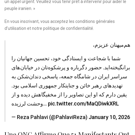
un appel urgent. Veuillez vous tenir prêt à intervenir pour aider le
peuple iranien. »
En vous inscrivant, vous acceptez les
conditions générales
d’utilisation
et notre
politique de confidentialité.
هم‌میهنان عزیزم،
شما با شجاعت و ایستادگی خود، تحسین جهانیان را
برانگیخته‌اید. حضور دگرباره و پرشکوه‌تان در خیابان‌های
سراسر ایران در شامگاه جمعه، پاسخی دندان‌شکن به
تهدیدهای رهبر خائن و جنایتکار جمهوری اسلامی بود.
یقین دارم که او این تصاویر را از مخفیگاهش دیده و از
وحشت لرزیده…
pic.twitter.com/MaQDiwkXRL
— Reza Pahlavi (@PahlaviReza)
January 10, 2026
Une ONG Affirme Que 51 Manifestants Ont