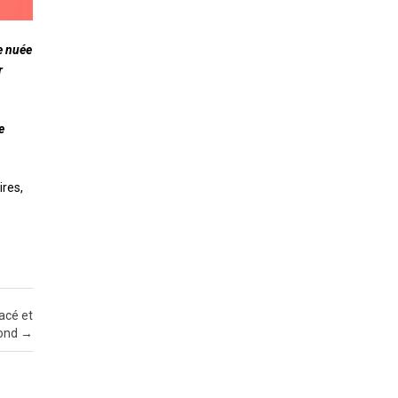
e nuée
r
e
ires,
acé et
fond
→