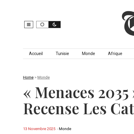
Skip to content
Accueil
Tunisie
Monde
Afrique
Home
>
Monde
« Menaces 2035 »
Recense Les Cat
13 Novembre 2025
-
Monde