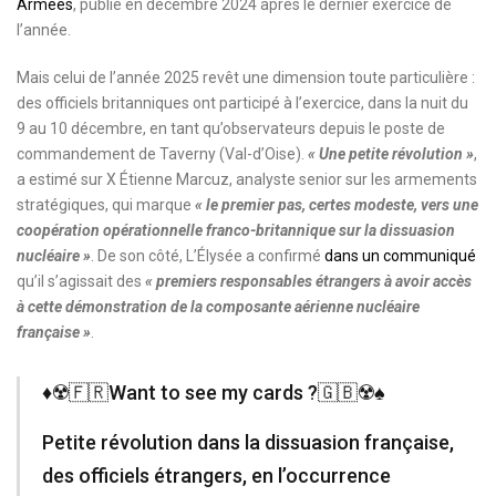
Armées
, publié en décembre 2024 après le dernier exercice de
l’année.
Mais celui de l’année 2025 revêt une dimension toute particulière :
des officiels britanniques ont participé à l’exercice, dans la nuit du
9 au 10 décembre, en tant qu’observateurs depuis le poste de
commandement de Taverny (Val-d’Oise).
« Une petite révolution »
,
a estimé sur X Étienne Marcuz, analyste senior sur les armements
stratégiques, qui marque
« le premier pas, certes modeste, vers une
coopération opérationnelle franco-britannique sur la
dissuasion
nucléaire
»
. De son côté, L’Élysée a confirmé
dans un communiqué
qu’il s’agissait des
« premiers responsables étrangers à avoir accès
à cette démonstration de la composante aérienne nucléaire
française »
.
♦️☢️🇫🇷Want to see my cards ?🇬🇧☢️♠️
Petite révolution dans la dissuasion française,
des officiels étrangers, en l’occurrence