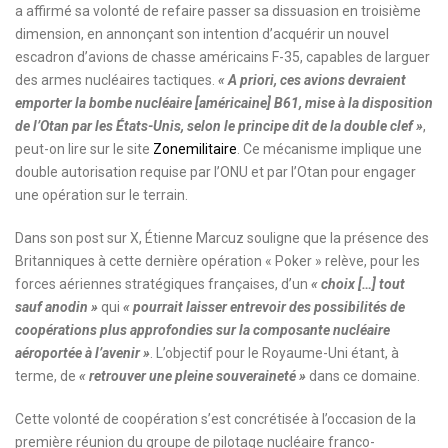
a affirmé sa volonté de refaire passer sa dissuasion en troisième
dimension, en annonçant son intention d’acquérir un nouvel
escadron d’avions de chasse américains F-35, capables de larguer
des armes nucléaires tactiques.
« A priori, ces avions devraient
emporter la bombe nucléaire [américaine] B61, mise à la disposition
de l’Otan par les États-Unis, selon le principe dit de la double clef »
,
peut-on lire sur le site
Zonemilitaire
. Ce mécanisme implique une
double autorisation requise par l’ONU et par l’Otan pour engager
une opération sur le terrain.
Dans son post sur X, Étienne Marcuz souligne que la présence des
Britanniques à cette dernière opération « Poker » relève, pour les
forces aériennes stratégiques françaises, d’un
« choix […] tout
sauf anodin »
qui
« pourrait laisser entrevoir des possibilités de
coopérations plus approfondies sur la composante nucléaire
aéroportée à l’avenir »
. L’objectif pour le Royaume-Uni étant, à
terme, de
« retrouver une pleine souveraineté
»
dans ce domaine.
Cette volonté de coopération s’est concrétisée à l’occasion de la
première réunion du groupe de pilotage nucléaire franco-