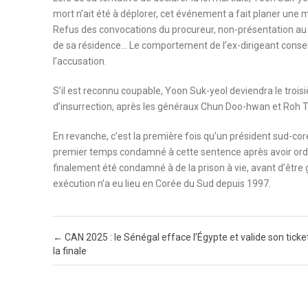
mort n’ait été à déplorer, cet événement a fait planer une m
Refus des convocations du procureur, non-présentation au 
de sa résidence… Le comportement de l’ex-dirigeant conser
l’accusation.
S’il est reconnu coupable, Yoon Suk-yeol deviendra le troi
d’insurrection, après les généraux Chun Doo-hwan et Roh T
En revanche, c’est la première fois qu’un président sud-cor
premier temps condamné à cette sentence après avoir ordo
finalement été condamné à de la prison à vie, avant d’être g
exécution n’a eu lieu en Corée du Sud depuis 1997.
Post navigation
←
CAN 2025 : le Sénégal efface l’Égypte et valide son ticke
la finale