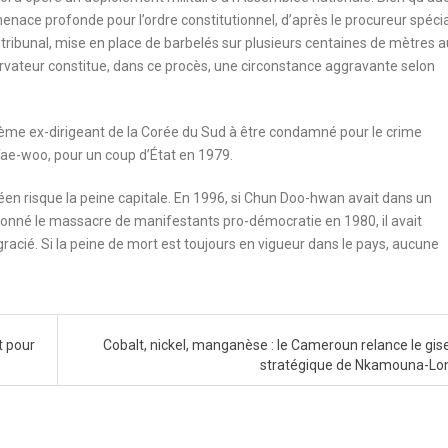
enace profonde pour l’ordre constitutionnel, d’après le procureur spécia
tribunal, mise en place de barbelés sur plusieurs centaines de mètres 
vateur constitue, dans ce procès, une circonstance aggravante selon
sième ex-dirigeant de la Corée du Sud à être condamné pour le crime
ae-woo, pour un coup d’État en 1979.
éen risque la peine capitale. En 1996, si Chun Doo-hwan avait dans un
nné le massacre de manifestants pro-démocratie en 1980, il avait
racié. Si la peine de mort est toujours en vigueur dans le pays, aucune
t pour
Cobalt, nickel, manganèse : le Cameroun relance le gi
stratégique de Nkamouna-L