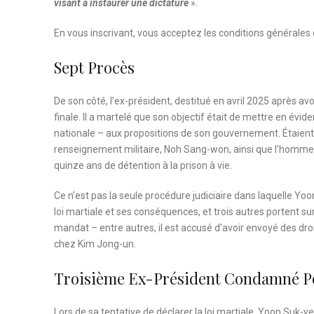
visant à instaurer une dictature
».
En vous inscrivant, vous acceptez les
conditions générales d
Sept Procès
De son côté, l’ex-président, destitué en avril 2025 après av
finale. Il a martelé que son objectif était de mettre en évi
nationale – aux propositions de son gouvernement. Étaient
renseignement militaire, Noh Sang-won, ainsi que l’homme à
quinze ans de détention à la prison à vie.
Ce n’est pas la seule procédure judiciaire dans laquelle Yo
loi martiale et ses conséquences, et trois autres portent su
mandat – entre autres, il est accusé d’avoir envoyé des dro
chez Kim Jong-un.
Troisième Ex-Président Condamné Po
Lors de sa tentative de déclarer la loi martiale, Yoon Suk-