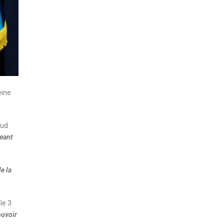
eine
Sud
geant
e la
le 3
ouvoir