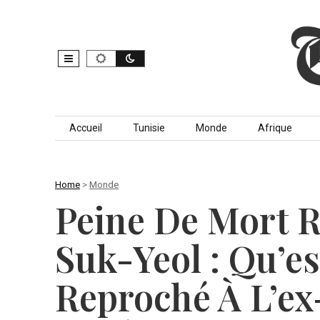
Skip to content
Accueil
Tunisie
Monde
Afrique
Home
>
Monde
Peine De Mort 
Suk-Yeol : Qu’e
Reproché À L’ex