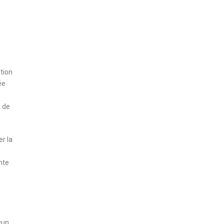
ation
ée
t de
r la
nte
cun