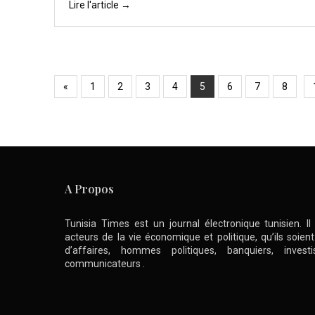
Lire l'article →
«
1
2
3
4
5
6
7
8
A Propos
Tunisia Times est un journal électronique tunisien. I
acteurs de la vie économique et politique, qu’ils soie
d’affaires, hommes politiques, banquiers, inve
communicateurs .