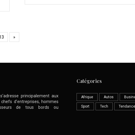
13
»
Catégories
l s’adresse principalement aux
Afrique
Autos
Busin
nt chefs d’entreprises, hommes
Sport
Tech
Tendanc
stisseurs de tous bords ou