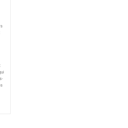
rs
t
t
qui
s-
es