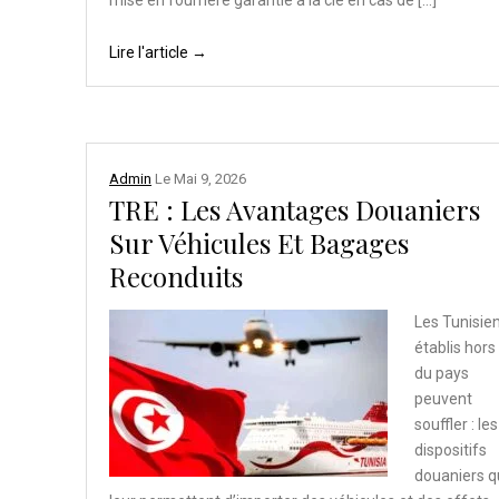
mise en fourrière garantie à la clé en cas de […]
Lire l'article →
Admin
Le
Mai 9, 2026
TRE : Les Avantages Douaniers
Sur Véhicules Et Bagages
Reconduits
Les Tunisie
établis hors
du pays
peuvent
souffler : les
dispositifs
douaniers q