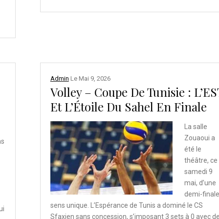
Admin
Le
Mai 9, 2026
Volley – Coupe De Tunisie : L’ES
Et L’Étoile Du Sahel En Finale
La salle
Zouaoui a
ns
été le
théâtre, ce
samedi 9
mai, d’une
demi-finale
sens unique. L’Espérance de Tunis a dominé le CS
ui
Sfaxien sans concession, s’imposant 3 sets à 0 avec d