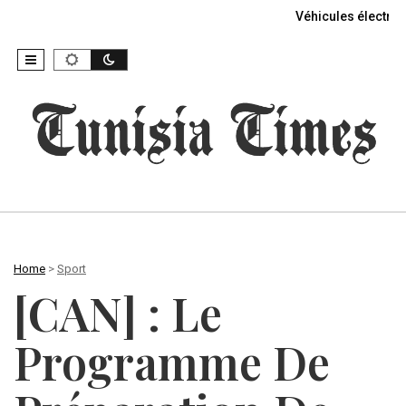
Véhicules électriq
Home
>
Sport
[CAN] : Le
Programme De