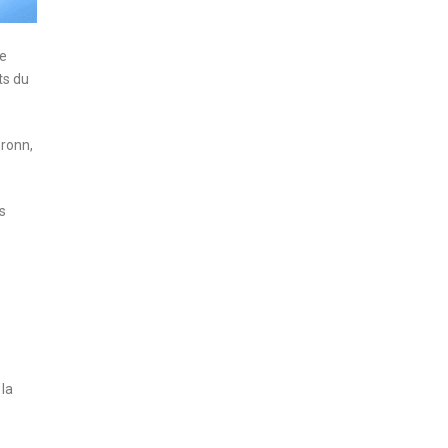
le
ts du
Bronn,
s
 la