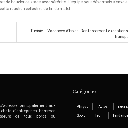
et de boucler ce stage avec sérénité. L’équipe peut désormais s’envole
ette réaction collective de fin de match.
Tunisie – Vacances d’hiver : Renforcement exceptionn
transp
Catégories
l s’adresse principalement aux
Afrique
Autos
Busin
nt chefs d’entreprises, hommes
Sport
Tech
Tendanc
stisseurs de tous bords ou