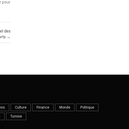
r pour
el des
orts
→
ess
Culture
Finance
Monde
Politique
e
Tunisie