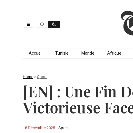
Skip to content
Accueil
Tunisie
Monde
Afrique
Home
>
Sport
[EN] : Une Fin 
Victorieuse Fac
18 Décembre 2025
-
Sport