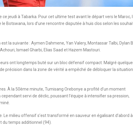
ce jeudi à Tabarka. Pour cet ultime test avant le départ vers le Maroc, 
le Botswana, lors d’une rencontre disputée à huis clos selon les souhai
h est la suivante : Aymen Dahmene, Yan Valery, Montassar Talbi, Dylan 
 Achouri, Ismael Gharbi, Elias Saad et Hazem Mastouri.
oueurs ont longtemps buté sur un bloc défensif compact. Malgré quelque
 de précision dans la zone de vérité a empêché de débloquer la situation
aires. À la 50ème minute, Tumisang Orebonye a profité d’un moment
a cependant servi de déclic, poussant l’équipe à intensifier sa pression,
miné.
re. Le milieu offensif s’est transformé en sauveur en égalisant d’abord à
t du temps additionnel (94).