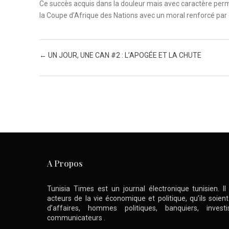
Ce succès acquis dans la douleur mais avec caractère perm
la Coupe d’Afrique des Nations avec un moral renforcé par c
Post navigation
←
UN JOUR, UNE CAN #2 : L’APOGÉE ET LA CHUTE
A Propos
Tunisia Times est un journal électronique tunisien. I
acteurs de la vie économique et politique, qu’ils soie
d’affaires, hommes politiques, banquiers, inve
communicateurs .