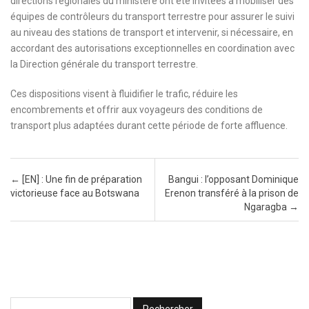
directions régionales du ministère ont été invitées à mobiliser des
équipes de contrôleurs du transport terrestre pour assurer le suivi
au niveau des stations de transport et intervenir, si nécessaire, en
accordant des autorisations exceptionnelles en coordination avec
la Direction générale du transport terrestre.
Ces dispositions visent à fluidifier le trafic, réduire les
encombrements et offrir aux voyageurs des conditions de
transport plus adaptées durant cette période de forte affluence.
Post navigation
←
[EN] : Une fin de préparation
Bangui : l’opposant Dominique
victorieuse face au Botswana
Erenon transféré à la prison de
Ngaragba
→