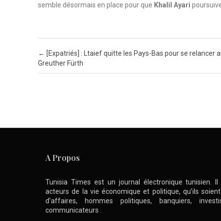
semble désormais en place pour que
Khalil Ayari
poursuive
Post navigation
←
[Expatriés] : Ltaief quitte les Pays-Bas pour se relancer 
Greuther Fürth
A Propos
Tunisia Times est un journal électronique tunisien. I
acteurs de la vie économique et politique, qu’ils soie
d’affaires, hommes politiques, banquiers, inve
communicateurs .