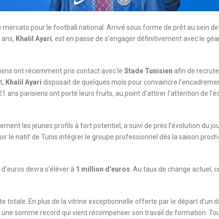
ce mercato pour le football national. Arrivé sous forme de prêt au sein de
1 ans,
Khalil Ayari
, est en passe de s’engager définitivement avec le géa
isiens ont récemment pris contact avec le
Stade Tunisien
afin de recrute
t,
Khalil Ayari
disposait de quelques mois pour convaincre l’encadreme
ns parisiens ont porté leurs fruits, au point d’attirer l’attention de l’é
rement les jeunes profils à fort potentiel, a suivi de près l’évolution du jo
ir le natif de Tunis intégrer le groupe professionnel dès la saison proc
n d’euros devra s’élèver à
1 million d’euros
. Au taux de change actuel, c
ite totale. En plus de la vitrine exceptionnelle offerte par le départ d’un 
se une somme record qui vient récompenser son travail de formation. To