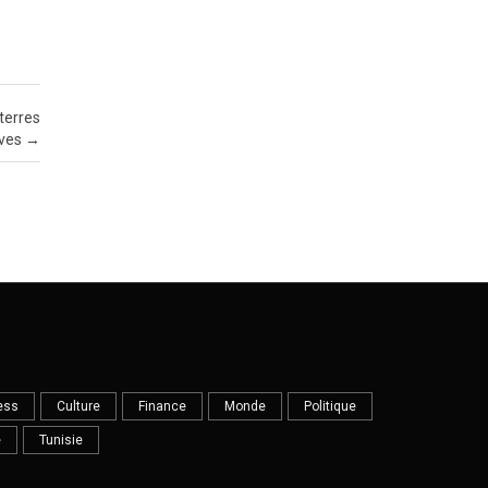
terres
ives
→
ess
Culture
Finance
Monde
Politique
e
Tunisie