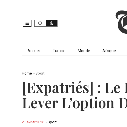
Skip to content
Accueil
Tunisie
Monde
Afrique
Home
>
Sport
[Expatriés] : Le
Lever L’option 
2 Février 2026
-
Sport