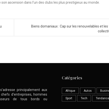
 son ascension dans l’un des clubs les plus prestigieux au monde.
au
Biens domaniaux : Cap sur les renouvelables et les 
collect
Catégories
l s’adresse principalement aux
Afrique
Autos
Busin
nt chefs d’entreprises, hommes
Sport
Tech
Tendanc
stisseurs de tous bords ou