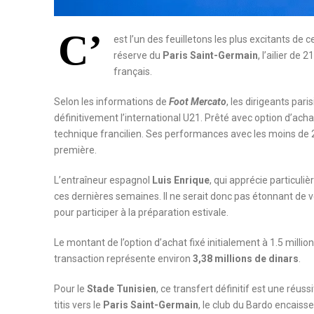
C’
est l’un des feuilletons les plus excitants de 
réserve du
Paris Saint-Germain
, l’ailier de 2
français.
Selon les informations de
Foot Mercato
, les dirigeants par
définitivement l’international U21. Prêté avec option d’acha
technique francilien. Ses performances avec les moins de 21 a
première.
L’entraîneur espagnol
Luis Enrique
, qui apprécie particuliè
ces dernières semaines. Il ne serait donc pas étonnant de vo
pour participer à la préparation estivale.
Le montant de l’option d’achat fixé initialement à 1.5 millio
transaction représente environ
3,38 millions de dinars
.
Pour le
Stade Tunisien
, ce transfert définitif est une réuss
titis vers le
Paris Saint-Germain
, le club du Bardo encais