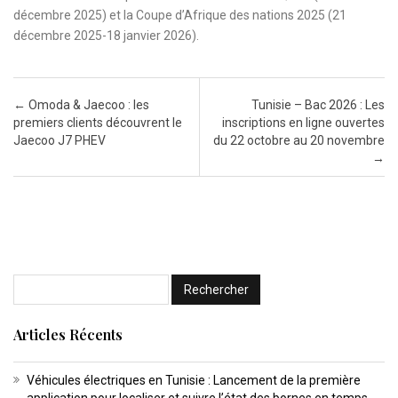
décembre 2025) et la Coupe d’Afrique des nations 2025 (21
décembre 2025-18 janvier 2026).
Post navigation
←
Omoda & Jaecoo : les
Tunisie – Bac 2026 : Les
premiers clients découvrent le
inscriptions en ligne ouvertes
Jaecoo J7 PHEV
du 22 octobre au 20 novembre
→
Articles Récents
Véhicules électriques en Tunisie : Lancement de la première
application pour localiser et suivre l’état des bornes en temps