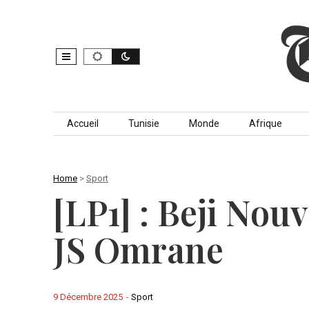
Skip to content
Accueil
Tunisie
Monde
Afrique
Home
>
Sport
[LP1] : Beji Nou
JS Omrane
9 Décembre 2025
-
Sport