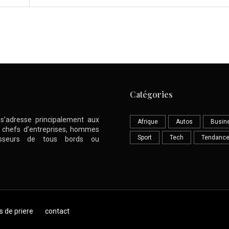
Catégories
l s’adresse principalement aux
Afrique
Autos
Busin
nt chefs d’entreprises, hommes
Sport
Tech
Tendanc
stisseurs de tous bords ou
s de priere
contact