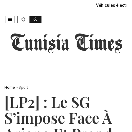
Véhicules électriq
Home
>
Sport
[LP2] : Le SG
S’impose Face À