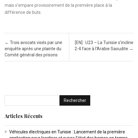
mais s’empare provisoirement de la première place à la
différence de buts.
Post navigation
←
Trois avocats visés par une
[EN] : U23 – La Tunisie s’incline
enquête après une plainte du
2-4 face à l’Arabie Saoudite
→
Comité général des prisons
Articles Récents
Véhicules électriques en Tunisie : Lancement de la première