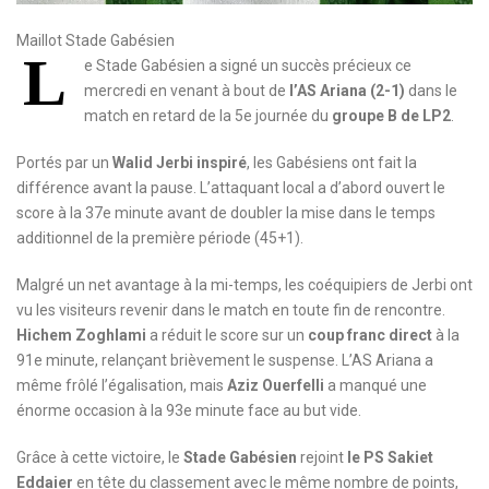
Maillot Stade Gabésien
L
e Stade Gabésien a signé un succès précieux ce
mercredi en venant à bout de
l’AS Ariana (2-1)
dans le
match en retard de la 5e journée du
groupe B de LP2
.
Portés par un
Walid Jerbi inspiré
, les Gabésiens ont fait la
différence avant la pause. L’attaquant local a d’abord ouvert le
score à la 37e minute avant de doubler la mise dans le temps
additionnel de la première période (45+1).
Malgré un net avantage à la mi-temps, les coéquipiers de Jerbi ont
vu les visiteurs revenir dans le match en toute fin de rencontre.
Hichem Zoghlami
a réduit le score sur un
coup franc direct
à la
91e minute, relançant brièvement le suspense. L’AS Ariana a
même frôlé l’égalisation, mais
Aziz Ouerfelli
a manqué une
énorme occasion à la 93e minute face au but vide.
Grâce à cette victoire, le
Stade Gabésien
rejoint
le PS Sakiet
Eddaier
en tête du classement avec le même nombre de points,