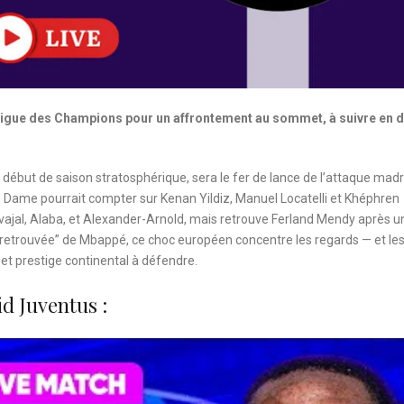
 Ligue des Champions pour un affrontement au sommet, à suivre en d
 début de saison stratosphérique, sera le fer de lance de l’attaque madr
lle Dame pourrait compter sur Kenan Yildiz, Manuel Locatelli et Khéphren
rvajal, Alaba, et Alexander-Arnold, mais retrouve Ferland Mendy après u
e retrouvée” de Mbappé, ce choc européen concentre les regards — et le
 et prestige continental à défendre.
d Juventus :