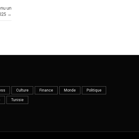
enu un
2025
→
ess
Culture
Finance
Monde
Politique
e
Tunisie