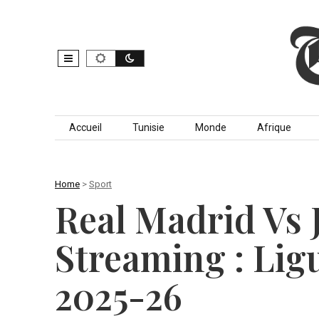
Skip to content
Accueil
Tunisie
Monde
Afrique
Home
>
Sport
Real Madrid Vs 
Streaming : Li
2025-26