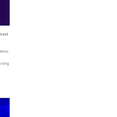
irect
ilène,
n long
s