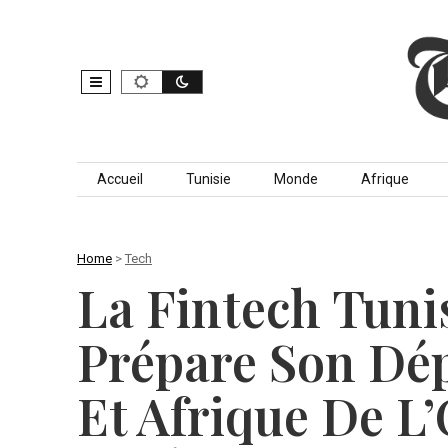
Skip to content
Accueil
Tunisie
Monde
Afrique
Home
>
Tech
La Fintech Tuni
Prépare Son Dé
Et Afrique De L