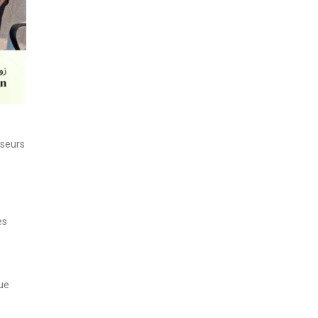
,
sseurs
es
que