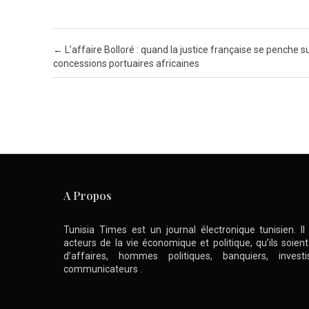
Post navigation
←
L’affaire Bolloré : quand la justice française se penche su
concessions portuaires africaines
A Propos
Tunisia Times est un journal électronique tunisien. I
acteurs de la vie économique et politique, qu’ils soie
d’affaires, hommes politiques, banquiers, inve
communicateurs .