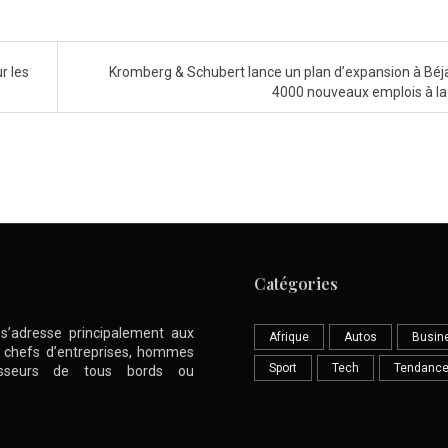
r les
Kromberg & Schubert lance un plan d’expansion à Béj
4000 nouveaux emplois à la
Catégories
l s’adresse principalement aux
Afrique
Autos
Busin
nt chefs d’entreprises, hommes
Sport
Tech
Tendanc
stisseurs de tous bords ou