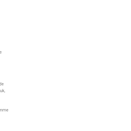
e
de
uk,
comme