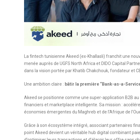
La fintech tunisienne Akeed (ex-Khallasli) franchit une nou
menée auprès de UGFS North Africa et DIDO Capital Partners
dans la vision portée par Khatib Chakchouk, fondateur et C
Une ambition claire :
bâtir la première “Bank-as-a-Service
Akeed se positionne comme une super-application B2B au 
financiers et marketplace intelligente. Sa mission : accélére
économies émergentes du Maghreb et de l’Afrique de l’Oue
Grâce à son écosystème intégré, associant partenaires fin
point Akeed devient un véritable hub digital combinant pa
d’optimiser leurs transactions et d’élargir leur offre sans 