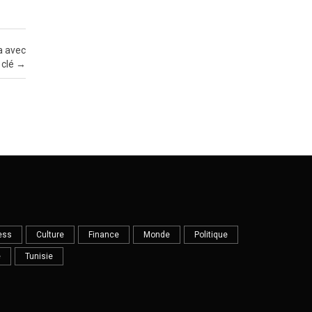
a avec
 clé
→
ess
Culture
Finance
Monde
Politique
e
Tunisie