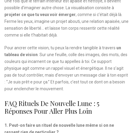
Une fois que le terrain intérieur est apaisé et nettoyé, il devient
possible d’imaginer autre chose. La visualisation consiste à
projeter ce que tu veux voir émerger
, comme si c’était déjà là.
Ferme les yeux, imagine un projet abouti, une relation apaisée, une
sensation de liberté… et laisse ton corps ressentir cette réalité
comme si elle t’habitait déjà.
Pour ancrer cette vision, tu peux la rendre tangible à travers
un
tableau de vision
. Sur une feuille, colle des images, des mots, des
couleurs qui incarnent ce que tu appelles à toi. Ce support
physique agit comme un rappel visuel et énergétique. Il ne s’agit
pas de tout contrôler, mais d’envoyer un message clair à ton esprit
: “Je suis prêt·e pour ça.” Et parfois, c’est tout ce dont on a besoin
pour enclencher le mouvement.
FAQ Rituels De Nouvelle Lune : 5
Réponses Pour Aller Plus Loin
1. Peut-on faire un rituel de nouvelle lune même si on ne
ressent rien de particulier ?