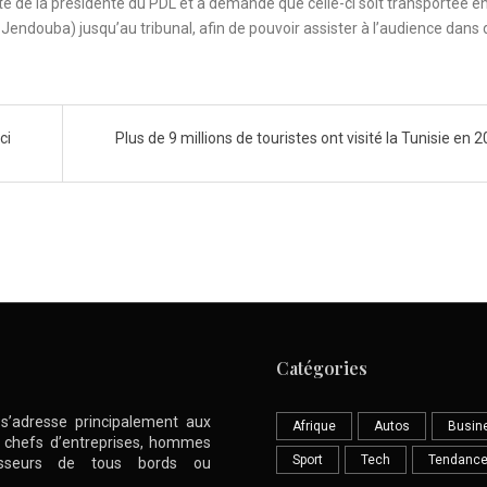
nté de la présidente du PDL et a demandé que celle-ci soit transportée e
Jendouba) jusqu’au tribunal, afin de pouvoir assister à l’audience dans 
ci
Plus de 9 millions de touristes ont visité la Tunisie en 
Catégories
l s’adresse principalement aux
Afrique
Autos
Busin
nt chefs d’entreprises, hommes
Sport
Tech
Tendanc
stisseurs de tous bords ou