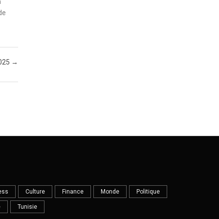
n
de
2025
→
ess
Culture
Finance
Monde
Politique
e
Tunisie