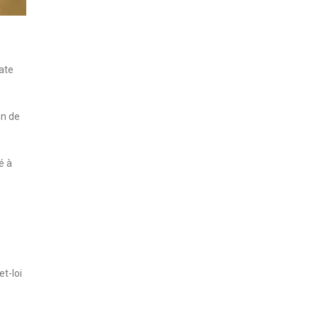
date
on de
é à
et-loi