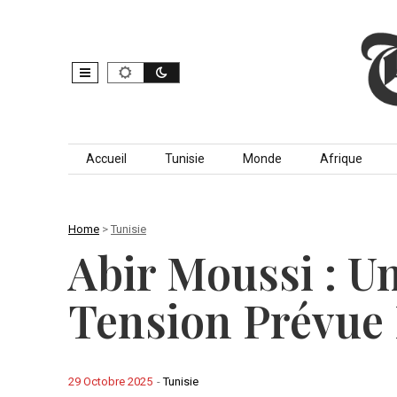
Skip to content
Accueil
Tunisie
Monde
Afrique
Home
>
Tunisie
Abir Moussi : U
Tension Prévue 
29 Octobre 2025
-
Tunisie