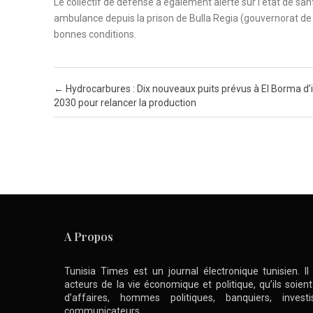
Le collectif de défense a également alerté sur l’état de sa
ambulance depuis la prison de Bulla Regia (gouvernorat de 
bonnes conditions.
Post navigation
←
Hydrocarbures : Dix nouveaux puits prévus à El Borma d’i
2030 pour relancer la production
A Propos
Tunisia Times est un journal électronique tunisien. I
acteurs de la vie économique et politique, qu’ils soie
d’affaires, hommes politiques, banquiers, inve
communicateurs .