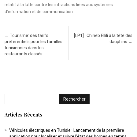
relatif à la lutte contre les infractions liées aux systèmes
d’information et de communication.
Post navigation
←
Tourisme: des tarifs
[LP1] : Chiheb Ellili à la tête des
préférentiels pour les familles
dauphins
→
tunisiennes dans les
restaurants classés
Articles Récents
Véhicules électriques en Tunisie : Lancement de la première
application pour localiser et suivre l’état des bornes en temps