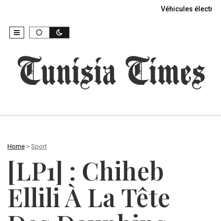
Véhicules électriq
Home
>
Sport
[LP1] : Chiheb
Ellili À La Tête