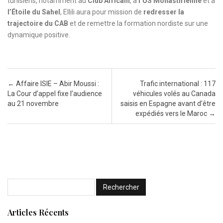
tunisiens, notamment au
Club Africain
, à
l’US Monastirienne
et à
l’Étoile du Sahel
, Ellili aura pour mission de
redresser la
trajectoire du CAB
et de remettre la formation nordiste sur une
dynamique positive.
Post navigation
←
Affaire ISIE – Abir Moussi :
Trafic international : 117
La Cour d’appel fixe l’audience
véhicules volés au Canada
au 21 novembre
saisis en Espagne avant d’être
expédiés vers le Maroc
→
Articles Récents