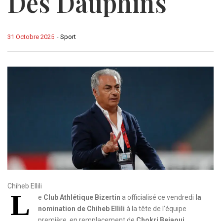
Des Dauphins
31 Octobre 2025
-
Sport
Chiheb Ellili
L
e
Club Athlétique Bizertin
a officialisé ce vendredi
la
nomination de Chiheb Ellili
à la tête de l’équipe
première, en remplacement de
Chokri Bejaoui
.