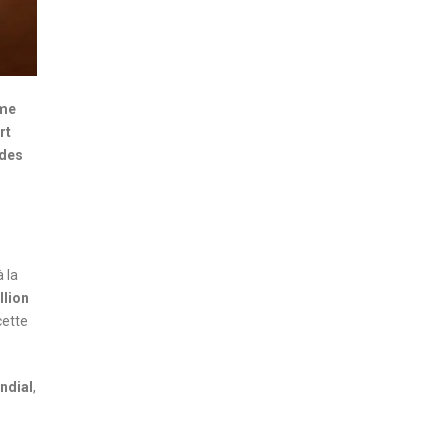
mme
rt
 des
à la
llion
cette
ndial
,