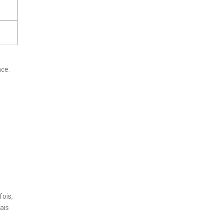
ace.
fois,
ais