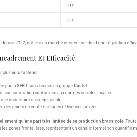
121e
133e
l
depuis 2022, grâce à un marché intérieur solide et une régulation effic
ncadrement Et Efficacité
 plusieurs facteurs :
ée par la
SFBT
sous licence du groupe
Castel
.
s de consommation conformes aux normes sociales locales.
ource budgétaire non négligeable.
s les points de vente étatiques et licences privées.
iellement qu’une part très limitée de sa production brassicole
. Toute
les zones frontalières, représentant un canal informel non quantifié m