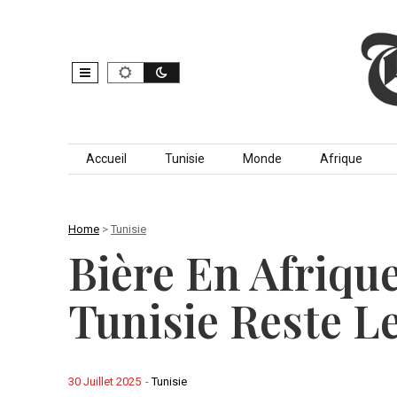
Skip to content
Accueil
Tunisie
Monde
Afrique
Home
>
Tunisie
Bière En Afriqu
Tunisie Reste L
30 Juillet 2025
-
Tunisie