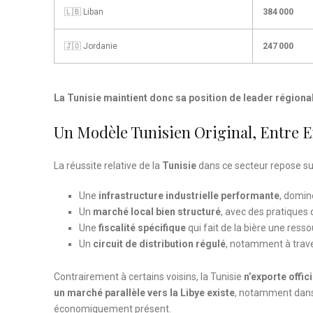
🇱🇧 Liban
384 000
🇯🇴 Jordanie
247 000
La Tunisie maintient donc sa position de leader régiona
Un Modèle Tunisien Original, Entre E
La réussite relative de la
Tunisie
dans ce secteur repose sur
Une
infrastructure industrielle performante
, domin
Un
marché local bien structuré
, avec des pratique
Une
fiscalité spécifique
qui fait de la bière une ress
Un
circuit de distribution régulé
, notamment à traver
Contrairement à certains voisins, la Tunisie
n’exporte offic
un marché parallèle vers la Libye existe
, notamment dans 
économiquement présent.