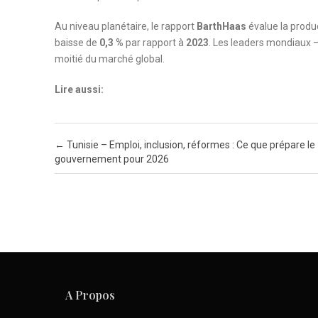
Au niveau planétaire, le rapport
BarthHaas
évalue la produ
baisse de
0,3 %
par rapport à
2023
. Les leaders mondiaux 
moitié du marché global.
Lire aussi:
Post navigation
←
Tunisie – Emploi, inclusion, réformes : Ce que prépare le
gouvernement pour 2026
A Propos