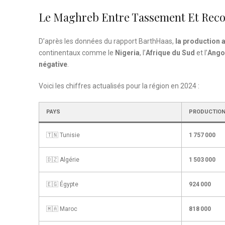
Le Maghreb Entre Tassement Et Rec
D’après les données du rapport BarthHaas,
la production 
continentaux comme le
Nigeria
, l’
Afrique du Sud
et l’
Ango
négative
.
Voici les chiffres actualisés pour la région en 2024 :
PAYS
PRODUCTION 
🇹🇳 Tunisie
1 757 000
🇩🇿 Algérie
1 503 000
🇪🇬 Égypte
924 000
🇲🇦 Maroc
818 000