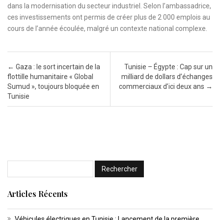
dans la modernisation du secteur industriel. Selon l’ambassadrice,
ces investissements ont permis de créer plus de 2 000 emplois au
cours de l’année écoulée, malgré un contexte national complexe.
Post navigation
←
Gaza : le sort incertain de la
Tunisie – Égypte : Cap sur un
flottille humanitaire « Global
milliard de dollars d’échanges
Sumud », toujours bloquée en
commerciaux d’ici deux ans
→
Tunisie
Articles Récents
Véhicules électriques en Tunisie : Lancement de la première