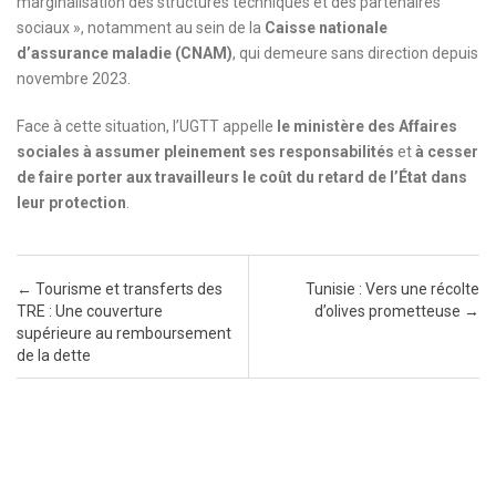
marginalisation des structures techniques et des partenaires
sociaux », notamment au sein de la
Caisse nationale
d’assurance maladie (CNAM)
, qui demeure sans direction depuis
novembre 2023.
Face à cette situation, l’UGTT appelle
le ministère des Affaires
sociales à assumer pleinement ses responsabilités
et
à cesser
de faire porter aux travailleurs le coût du retard de l’État dans
leur protection
.
Post navigation
←
Tourisme et transferts des
Tunisie : Vers une récolte
TRE : Une couverture
d’olives prometteuse
→
supérieure au remboursement
de la dette