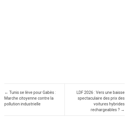
Post navigation
←
Tunis se lève pour Gabès :
LDF 2026 : Vers une baisse
Marche citoyenne contre la
spectaculaire des prix des
pollution industrielle
voitures hybrides
rechargeables ?
→