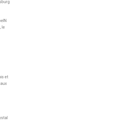
fsburg
beIN
 le
is et
 aux
ystal