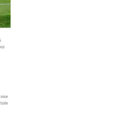
6
ici
roise
toile