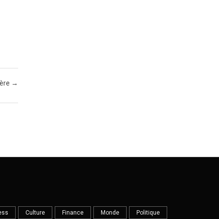
père
→
ess
Culture
Finance
Monde
Politique