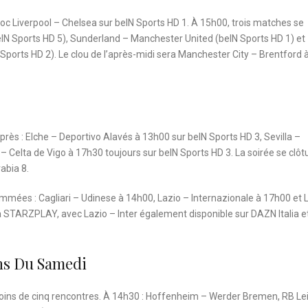
c Liverpool – Chelsea sur beIN Sports HD 1. À 15h00, trois matches se
N Sports HD 5), Sunderland – Manchester United (beIN Sports HD 1) et
orts HD 2). Le clou de l’après-midi sera Manchester City – Brentford 
près : Elche – Deportivo Alavés à 13h00 sur beIN Sports HD 3, Sevilla –
 Celta de Vigo à 17h30 toujours sur beIN Sports HD 3. La soirée se clôt
abia 8.
rammées : Cagliari – Udinese à 14h00, Lazio – Internazionale à 17h00 et 
 STARZPLAY, avec Lazio – Inter également disponible sur DAZN Italia et
ns Du Samedi
ins de cinq rencontres. À 14h30 : Hoffenheim – Werder Bremen, RB Le