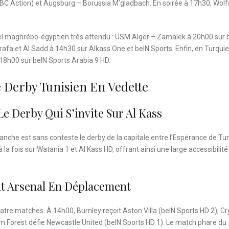
MBC Action) et Augsburg – Borussia M’gladbach. En soirée à 17h30, Wol
uel maghrébo-égyptien très attendu : USM Alger – Zamalek à 20h00 sur 
rafa et Al Sadd à 14h30 sur Alkass One et beIN Sports. Enfin, en Turquie,
8h00 sur beIN Sports Arabia 9 HD.
e Derby Tunisien En Vedette
Le Derby Qui S’invite Sur Al Kass
manche est sans conteste le derby de la capitale entre l’Espérance de Tun
 la fois sur Watania 1 et Al Kass HD, offrant ainsi une large accessibilité
nt Arsenal En Déplacement
atre matches. À 14h00, Burnley reçoit Aston Villa (beIN Sports HD 2), Cr
am Forest défie Newcastle United (beIN Sports HD 1). Le match phare du