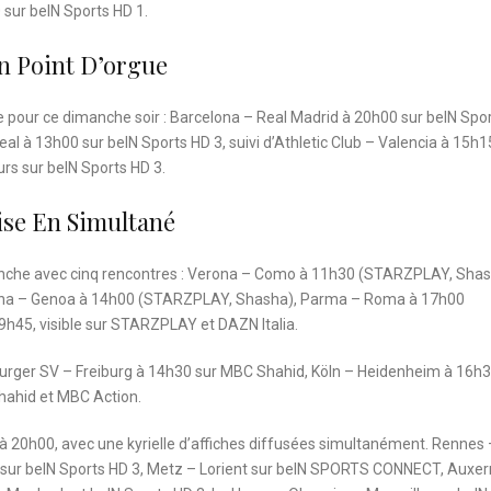
sur beIN Sports HD 1.
n Point D’orgue
se pour ce dimanche soir : Barcelona – Real Madrid à 20h00 sur beIN Spo
eal à 13h00 sur beIN Sports HD 3, suivi d’Athletic Club – Valencia à 15h1
rs sur beIN Sports HD 3.
ise En Simultané
anche avec cinq rencontres : Verona – Como à 11h30 (STARZPLAY, Shas
ina – Genoa à 14h00 (STARZPLAY, Shasha), Parma – Roma à 17h00
9h45, visible sur STARZPLAY et DAZN Italia.
urger SV – Freiburg à 14h30 sur MBC Shahid, Köln – Heidenheim à 16h3
hahid et MBC Action.
 à 20h00, avec une kyrielle d’affiches diffusées simultanément. Rennes 
s sur beIN Sports HD 3, Metz – Lorient sur beIN SPORTS CONNECT, Auxer