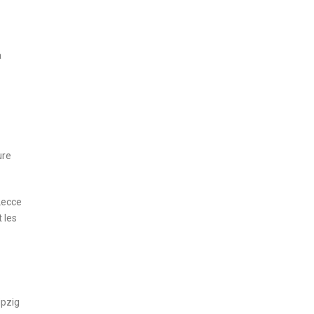
à
ure
Lecce
 les
ipzig