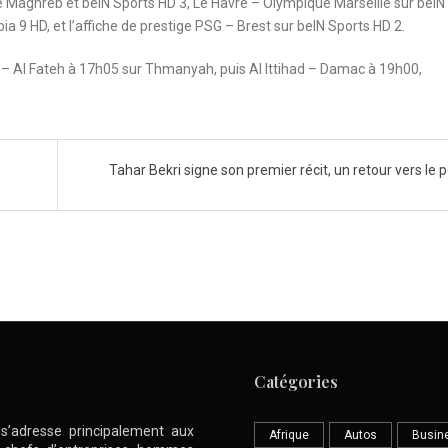
e Maghreb et beIN Sports HD 3, Le Havre – Olympique Marseille sur beIN
 9 HD, et l’affiche de prestige PSG – Brest sur beIN Sports HD 2.
 – Al Fateh à 17h05 sur Thmanyah, puis Al Ittihad – Damac à 19h00,
Tahar Bekri signe son premier récit, un retour vers le 
Catégories
l s’adresse principalement aux
Afrique
Autos
Busin