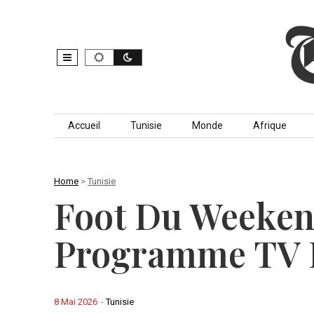
Skip to content
Accueil
Tunisie
Monde
Afrique
Home
>
Tunisie
Foot Du Weekend
Programme TV D
8 Mai 2026
-
Tunisie