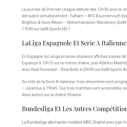
La journée de Premier League débute dès 12h30 avec le cho
déroulent simultanément : Fulham – AFC Bournemouth (beI
Brighton & Hove Albion – Wolverhampton Wanderers (beIN Sp
17h30 sur beIN Sports HD 1.
LaLiga Espagnole Et Serie A Italienne
En Espagne, la LaLiga propose plusieurs affiches suivies de 
Espanyol à 15h15 sur la même chaîne, puis Atlético Madrid –
avec Real Sociedad – Real Betis à 20h00 sur beIN Sports Ar
Du côté de la Serie A italienne, trois rencontres sont prog
– Juventus à 19h45. Ces trois matches sont accessibles via
deux autres sur la chaîne Shasha.
Bundesliga Et Les Autres Compétitio
La Bundesliga allemande mobilise MBC Shahid avec pas mo