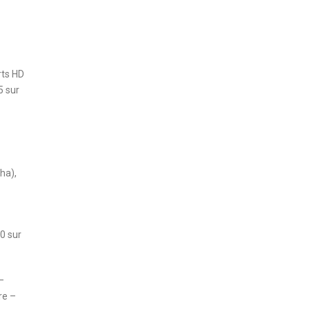
rts HD
5 sur
ha),
0 sur
–
re –