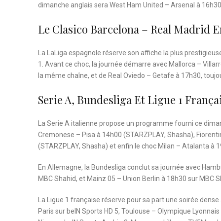
dimanche anglais sera West Ham United – Arsenal à 16h30 
Le Clasico Barcelona – Real Madrid E
La LaLiga espagnole réserve son affiche la plus prestigieu
1. Avant ce choc, la journée démarre avec Mallorca – Villarr
la même chaîne, et de Real Oviedo – Getafe à 17h30, toujou
Serie A, Bundesliga Et Ligue 1 França
La Serie A italienne propose un programme fourni ce dim
Cremonese – Pisa à 14h00 (STARZPLAY, Shasha), Fiorent
(STARZPLAY, Shasha) et enfin le choc Milan – Atalanta à 1
En Allemagne, la Bundesliga conclut sa journée avec Hamb
MBC Shahid, et Mainz 05 – Union Berlin à 18h30 sur MBC S
La Ligue 1 française réserve pour sa part une soirée dense
Paris sur beIN Sports HD 5, Toulouse – Olympique Lyonnai