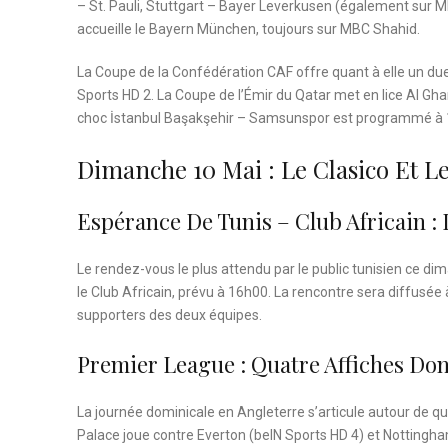
– St. Pauli, Stuttgart – Bayer Leverkusen (également sur 
accueille le Bayern München, toujours sur MBC Shahid.
La Coupe de la Confédération CAF offre quant à elle un d
Sports HD 2. La Coupe de l’Émir du Qatar met en lice Al Gha
choc İstanbul Başakşehir – Samsunspor est programmé à 1
Dimanche 10 Mai : Le Clasico Et L
Espérance De Tunis – Club Africain : 
Le rendez-vous le plus attendu par le public tunisien ce di
le Club Africain, prévu à 16h00. La rencontre sera diffusée à
supporters des deux équipes.
Premier League : Quatre Affiches Do
La journée dominicale en Angleterre s’articule autour de qu
Palace joue contre Everton (beIN Sports HD 4) et Nottingh