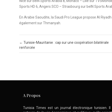
Nice sur beIN Sports Arabia 8, Monaco – Lille sur TV5Mond
Sports HD 6, Angers SCO – Strasbourg sur beIN Sports Arabia
En Arabie Saoudite, la Saudi Pro League propose Al Riyadh
également sur Thmanyah.
Post navigation
←
Tunisie-Mauritanie : cap sur une coopération bilatérale
renforcée
A Propos
Tunisia Times est un journal électronique tunisien. I