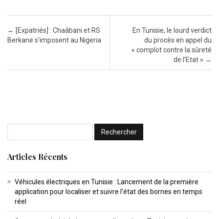
Post navigation
←
[Expatriés] : Chaâbani et RS
En Tunisie, le lourd verdict
Berkane s’imposent au Nigeria
du procès en appel du
« complot contre la sûreté
de l’Etat »
→
Articles Récents
Véhicules électriques en Tunisie : Lancement de la première
application pour localiser et suivre l’état des bornes en temps
réel