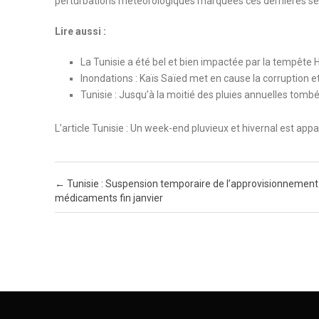
perturbations météorologiques marquées ces dernières s
Lire aussi :
La Tunisie a été bel et bien impactée par la tempête H
Inondations : Kaïs Saïed met en cause la corruption 
Tunisie : Jusqu’à la moitié des pluies annuelles tombé
L’article Tunisie : Un week-end pluvieux et hivernal est ap
Post navigation
←
Tunisie : Suspension temporaire de l’approvisionnement
médicaments fin janvier