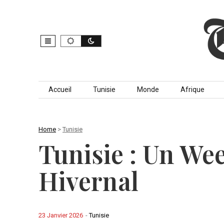
Skip to content
Accueil
Tunisie
Monde
Afrique
Home
>
Tunisie
Tunisie : Un We
Hivernal
23 Janvier 2026
-
Tunisie