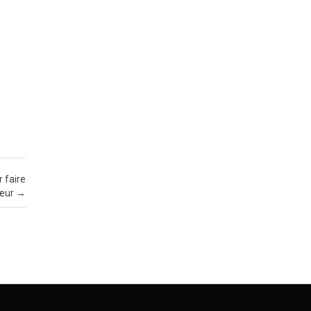
r faire
cœur
→