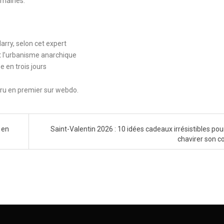
emaines.
arry, selon cet expert
et l’urbanisme anarchique
e en trois jours
paru en premier sur webdo.
 en
Saint-Valentin 2026 : 10 idées cadeaux irrésistibles pou
chavirer son 