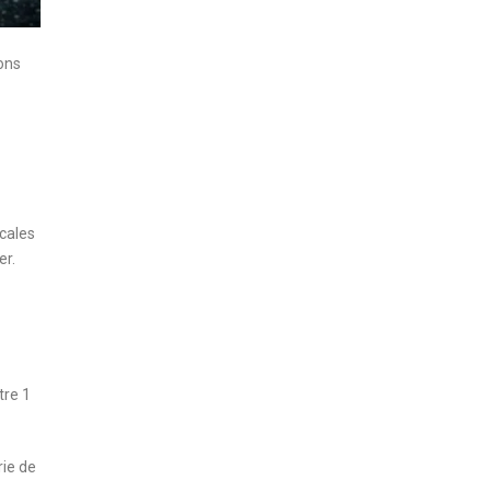
ions
ocales
er.
tre 1
rie de