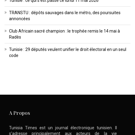
Tunisie : ce qui s’est passé ce lundi 11 mai 2026
TRANSTU : dépôts sauvages dans le métro, des poursuites
annoncées
Club Africain sacré champion : le trophée remis le 14 mai à
Radès
Tunisie : 29 députés veulent unifier le droit électoral en un seul
code
A Propos
Tunisia Times est un journal électronique tunisien. Il
s’adresse principalement aux acteurs de la vie