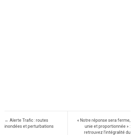
Post navigation
←
Alerte Trafic : routes
« Notre réponse sera ferme,
inondées et perturbations
unie et proportionnée » :
retrouvez l’intégralité du