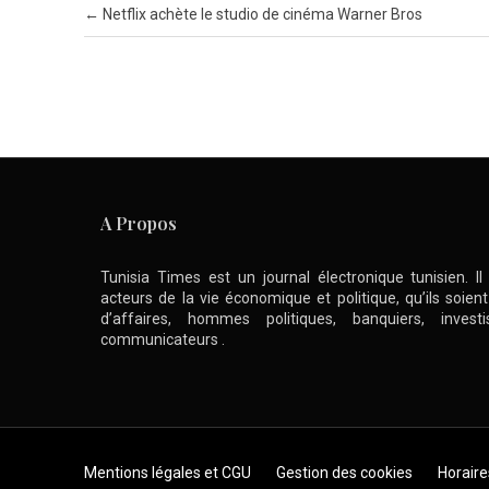
Post navigation
←
Netflix achète le studio de cinéma Warner Bros
A Propos
Tunisia Times est un journal électronique tunisien. I
acteurs de la vie économique et politique, qu’ils soie
d’affaires, hommes politiques, banquiers, inve
communicateurs .
Skip to content
Mentions légales et CGU
Gestion des cookies
Horaire