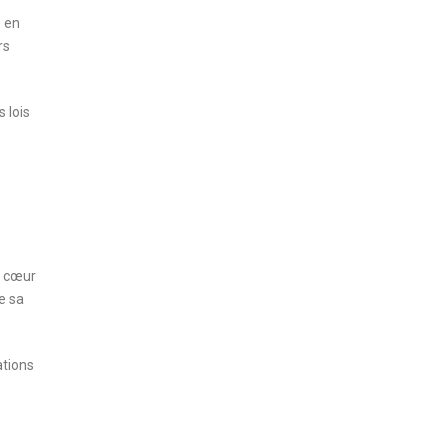
s en
rs
 lois
u cœur
e sa
ations