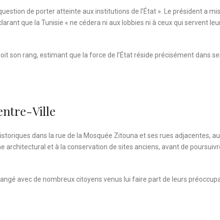
 question de porter atteinte aux institutions de l’État ». Le président a mi
larant que la Tunisie « ne cédera ni aux lobbies ni à ceux qui servent leu
soit son rang, estimant que la force de l’État réside précisément dans ses
entre-Ville
 historiques dans la rue de la Mosquée Zitouna et ses rues adjacentes, a
ine architectural et à la conservation de sites anciens, avant de poursuivr
hangé avec de nombreux citoyens venus lui faire part de leurs préoccup