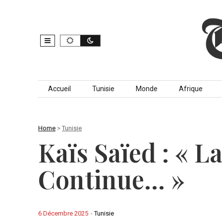
Skip to content
Accueil
Tunisie
Monde
Afrique
Home
>
Tunisie
Kaïs Saïed : « L
Continue… »
6 Décembre 2025
-
Tunisie