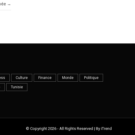
evée
→
ess
Culture
Finance
Monde
Politique
e
Tunisie
© Copyright 2026 - All Rights Reserved | By iTrend