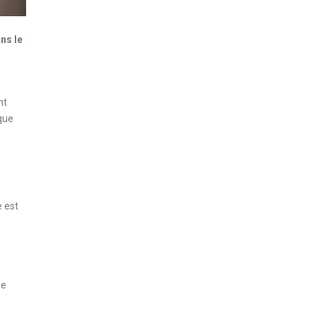
ns le
nt
ique
e est
ne