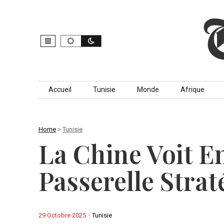
Skip to content
Accueil
Tunisie
Monde
Afrique
Home
>
Tunisie
La Chine Voit E
Passerelle Strat
29 Octobre 2025
-
Tunisie