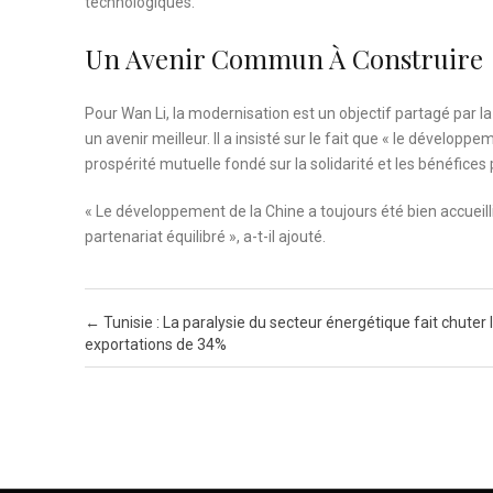
technologiques.
Un Avenir Commun À Construire
Pour Wan Li, la modernisation est un objectif partagé par la
un avenir meilleur. Il a insisté sur le fait que « le développe
prospérité mutuelle fondé sur la solidarité et les bénéfices
« Le développement de la Chine a toujours été bien accueill
partenariat équilibré », a-t-il ajouté.
Post navigation
←
Tunisie : La paralysie du secteur énergétique fait chuter 
exportations de 34%