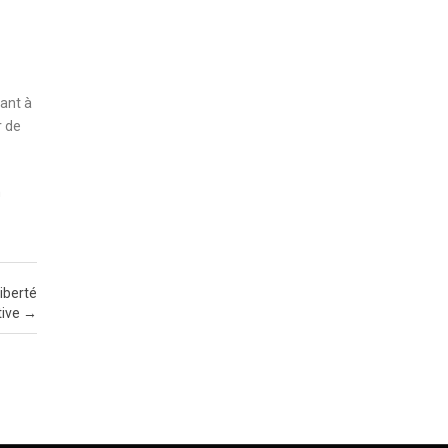
rant à
r de
n
liberté
tive
→