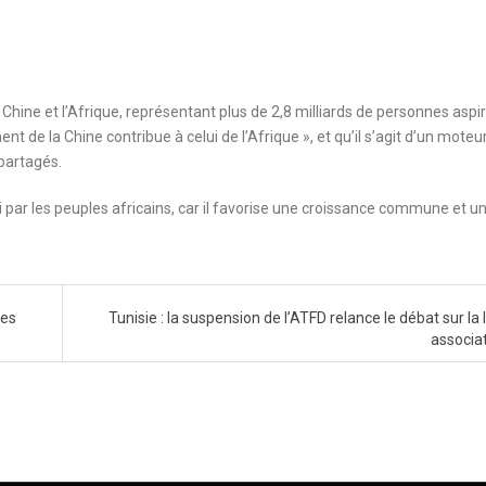
 Chine et l’Afrique, représentant plus de 2,8 milliards de personnes aspi
ment de la Chine contribue à celui de l’Afrique », et qu’il s’agit d’un moteu
 partagés.
i par les peuples africains, car il favorise une croissance commune et u
les
Tunisie : la suspension de l’ATFD relance le débat sur la 
associa