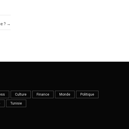
ée ?
→
ess
Culture
Finance
Monde
Politique
e
Tunisie