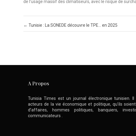
de l’usage massif des climatiseurs, avec le risque de surch
Post navigation
←
Tunisie : La SONEDE découvre le TPE… en 2025
A Propos
Tunisia Times est un journal électronique tunisien. I
acteurs de la vie économique et politique, qu’ils soie
d’affaires, hommes politiques, banquiers, inve
communicateurs .