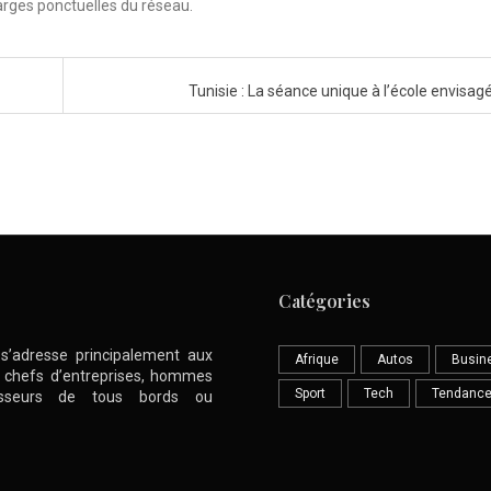
arges ponctuelles du réseau.
Tunisie : La séance unique à l’école envisag
Catégories
l s’adresse principalement aux
Afrique
Autos
Busin
nt chefs d’entreprises, hommes
Sport
Tech
Tendanc
stisseurs de tous bords ou