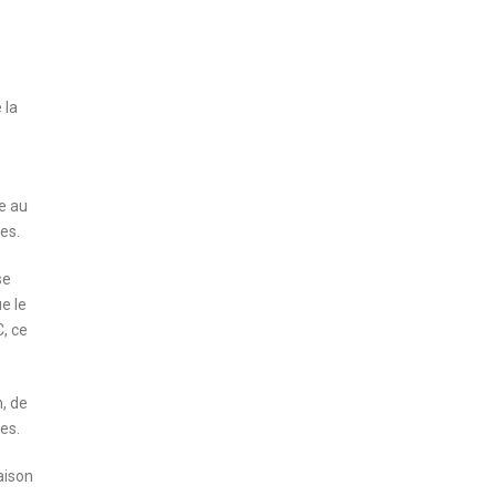
 la
e au
es.
se
e le
, ce
h, de
es.
aison