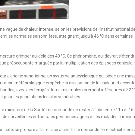
une vague de chaleur intense, selon les prévisions de l’Institut national de
t les normales saisonnières, atteignant jusqu’à 46 °C dans certaines
mercure grimper au-delà des 40 °C. Ce phénomène, qui devrait s’étendr
que préoccupante marquée par la multiplication des épisodes caniculair
eur d’origine saharienne, un système anticyclonique qui piège une mas
iguration météorologique empêche la dissipation de la chaleur et accentu
chaudes, avec des températures minimales rarement inférieures à 32 °C
t pour les populations les plus vulnérables.
e. Le ministère de la Santé recommande de rester à l’abri entre 11h et 16
t de surveiller les enfants, les personnes âgées et les malades chroniqu
son côté, se prépare à faire face à une forte demande en électricité, en r