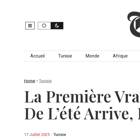
Skip to content
Accueil
Tunisie
Monde
Afrique
Home
>
Tunisie
La Première Vra
De L’été Arrive,
17 Juillet 2025
-
Tunisie