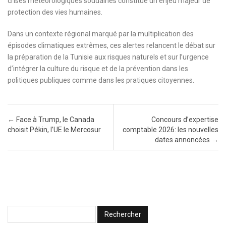
crises météorologiques soudaines constitue un enjeu majeur de
protection des vies humaines.
Dans un contexte régional marqué par la multiplication des
épisodes climatiques extrêmes, ces alertes relancent le débat sur
la préparation de la Tunisie aux risques naturels et sur l’urgence
d’intégrer la culture du risque et de la prévention dans les
politiques publiques comme dans les pratiques citoyennes.
Post navigation
←
Face à Trump, le Canada
Concours d’expertise
choisit Pékin, l’UE le Mercosur
comptable 2026: les nouvelles
dates annoncées
→